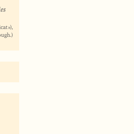
ies
at »),
Dough.