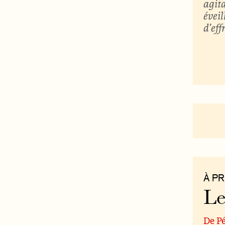
agita
éveil
d’eff
À P
Le
De P