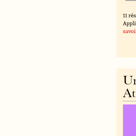
11 ré
Appl
savoi
Un
At