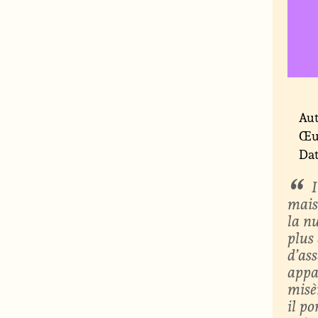
Aut
Œu
Dat
mais
la nu
plus 
d’ass
appa
misèr
il po