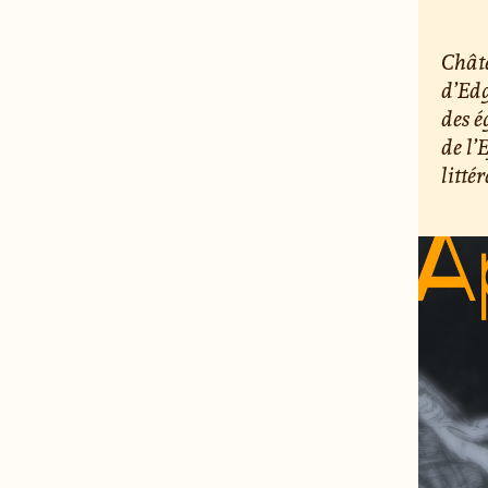
Chât
d’Edg
des é
de l’
litté