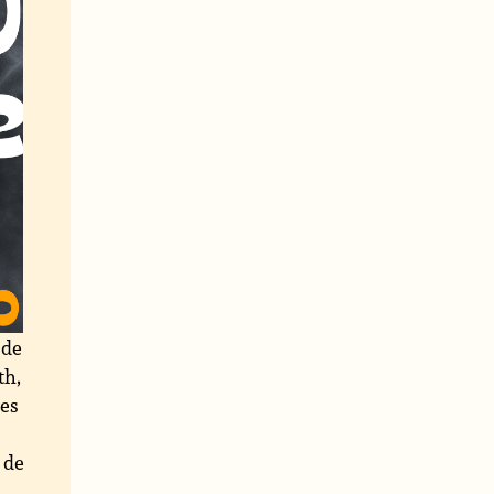
 de
th,
les
 de