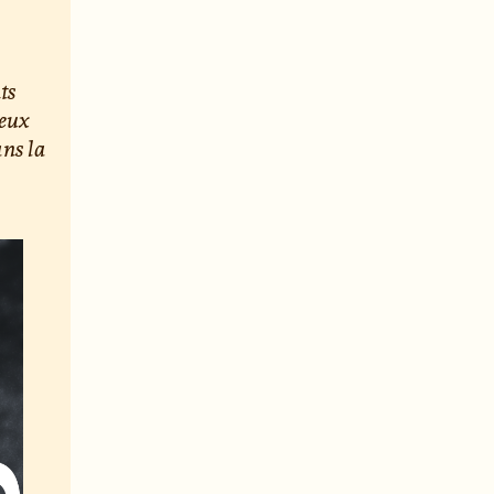
ts
ieux
ans la