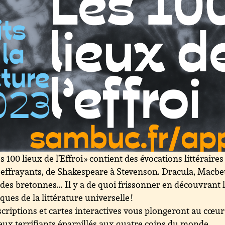
es 100 lieux de l’Effroi » contient des évocations littéraires
 effrayants, de Shakespeare à Stevenson. Dracula, Macbe
des bretonnes... Il y a de quoi frissonner en découvrant 
iques de la littérature universelle !
criptions et cartes interactives vous plongeront au cœur
ieux terrifiants éparpillés aux quatre coins du monde…