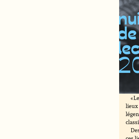
« L
lieux
légen
class
Des
ces l