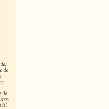
de,
e de
t
es,
t de
utes;
u’il