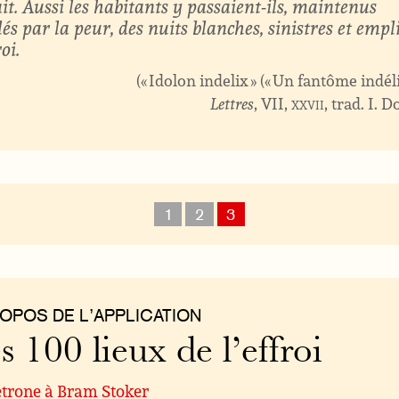
it. Aussi les habitants y passaient-ils, maintenus
lés par la peur, des nuits blanches, sinistres et empl
roi.
« Idolon indelix » (« Un fantôme indélic
Lettres
, VII,
xxvii
, trad. I. 
1
2
3
ROPOS DE L’APPLICATION
s 100 lieux de l’effroi
étrone à Bram Stoker