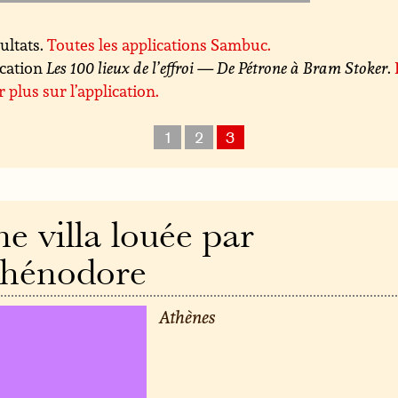
sultats.
Toutes les applications Sambuc.
ication
Les 100 lieux de l’effroi — De Pétrone à Bram Stoker
.
r plus sur l’application.
1
2
3
e villa louée par
hénodore
Athènes