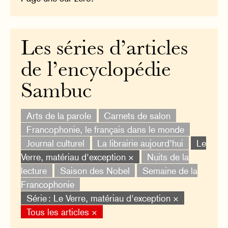
Les séries d’articles
de l’encyclopédie
Sambuc
Arts de la parole
Carnets de salon
Francophonie, le français dans le monde
Journal culturel
La librairie aujourd’hui
Le
Verre, matériau d'exception ×
Nuits de la
lecture
Saison des Nobel
Semaine de la
Francophonie
Série : Le Verre, matériau d'exception ×
Tous les articles ×