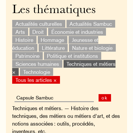
Les thématiques
Actualités culturelles
Actualités Sambuc
Arts
Droit
Économie et industries
Histoire
Hommage
Jeunesse et
éducation
Littérature
Nature et biologie
Patrimoine
Politique et institutions
Sciences humaines
Techniques et métiers
×
Technologie
Tous les articles ×
ok
Techniques et métiers. — Histoire des
techniques, des métiers ou métiers d'art, et des
notions associées : outils, procédés,
inventeurs, etc.