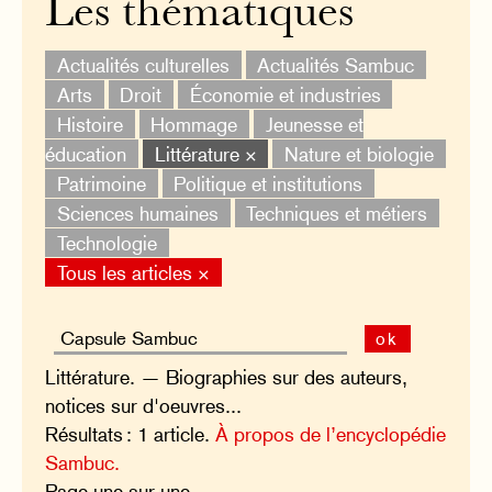
Les thématiques
Actualités culturelles
Actualités Sambuc
Arts
Droit
Économie et industries
Histoire
Hommage
Jeunesse et
éducation
Littérature ×
Nature et biologie
Patrimoine
Politique et institutions
Sciences humaines
Techniques et métiers
Technologie
Tous les articles ×
ok
Littérature. — Biographies sur des auteurs,
notices sur d'oeuvres...
Résultats : 1 article.
À propos de l’encyclopédie
Sambuc.
Page une sur une.