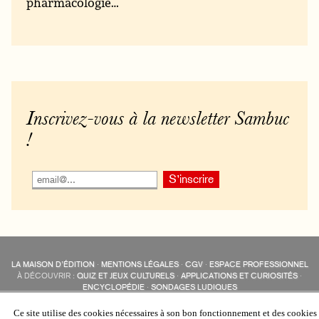
pharmacologie…
Inscrivez-vous à la newsletter Sambuc
!
LA MAISON D’ÉDITION
·
MENTIONS LÉGALES
·
CGV
·
ESPACE PROFESSIONNEL
À DÉCOUVRIR :
QUIZ ET JEUX CULTURELS
·
APPLICATIONS ET CURIOSITÉS
·
ENCYCLOPÉDIE
·
SONDAGES LUDIQUES
LES ÉDITIONS SAMBUC SUR LES RÉSEAUX SOCIAUX
COLLECTIONS :
SAMBUC
·
ÉDISOLUM
·
REVUE LITTÉRAIRE
L’EAU-FORTE
Ce site utilise des cookies nécessaires à son bon fonctionnement et des cookies