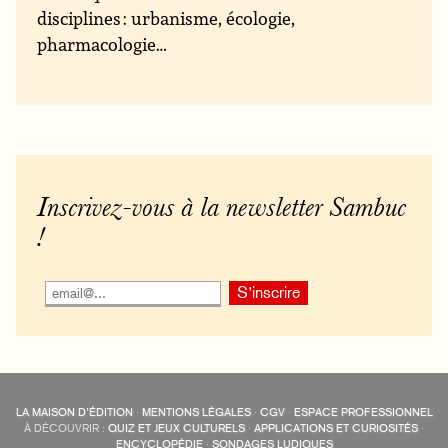
disciplines : urbanisme, écologie,
pharmacologie…
Inscrivez-vous à la newsletter Sambuc
!
LA MAISON D’ÉDITION
·
MENTIONS LÉGALES
·
CGV
·
ESPACE PROFESSIONNEL
À DÉCOUVRIR :
QUIZ ET JEUX CULTURELS
·
APPLICATIONS ET CURIOSITÉS
·
ENCYCLOPÉDIE
·
SONDAGES LUDIQUES