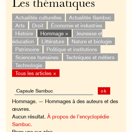
Les thématiques
Actualités culturelles
Actualités Sambuc
Arts
Droit
Économie et industries
Histoire
Hommage ×
Jeunesse et
éducation
Littérature
Nature et biologie
Patrimoine
Politique et institutions
Sciences humaines
Techniques et métiers
Technologie
Tous les articles ×
ok
Hommage. — Hommages à des auteurs et des
œuvres.
Aucun résultat.
À propos de l’encyclopédie
Sambuc.
Page une sur zéro.