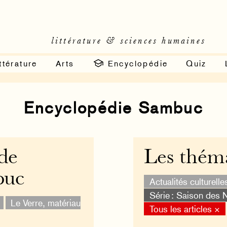
littérature & sciences humaines
ttérature
Arts
Encyclopédie
Quiz
Encyclopédie Sambuc
 de
Les thém
buc
Actualités culturelle
Série : Saison des 
Le Verre, matériau
Tous les articles ×