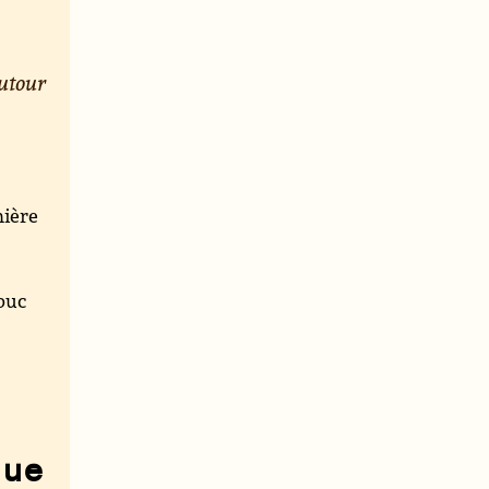
utour
mière
mbuc
que