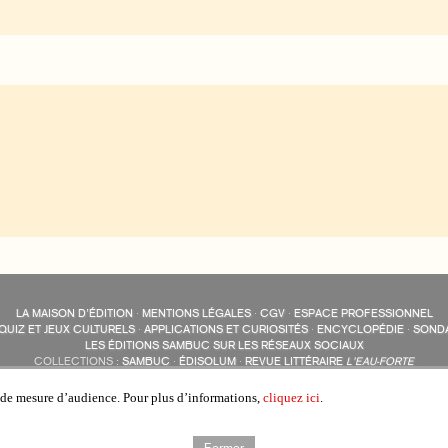
LA MAISON D’ÉDITION
·
MENTIONS LÉGALES
·
CGV
·
ESPACE PROFESSIONNEL
QUIZ ET JEUX CULTURELS
·
APPLICATIONS ET CURIOSITÉS
·
ENCYCLOPÉDIE
·
SOND
LES ÉDITIONS SAMBUC SUR LES RÉSEAUX SOCIAUX
COLLECTIONS :
SAMBUC
·
ÉDISOLUM
·
REVUE LITTÉRAIRE
L’EAU-FORTE
AUTRES SITES :
COLL. « LES ÉDISOLUM »
s de mesure d’audience. Pour plus d’informations,
cliquez ici
.
Fermer