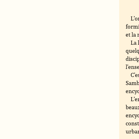
L’o
formi
et la
La 
quelq
disci
l’ens
C’e
Sambu
encyc
L’e
beaux
encyc
const
urban