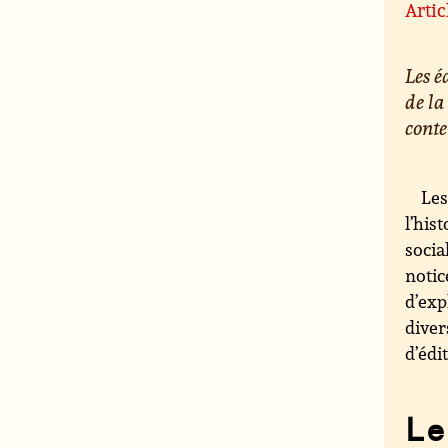
Artic
Les 
de la
conte
Les
l’his
socia
notic
d’exp
diver
d’édi
Le