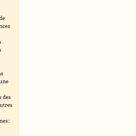
 de
ances
s
s
ns
une
s des
autres
nes :