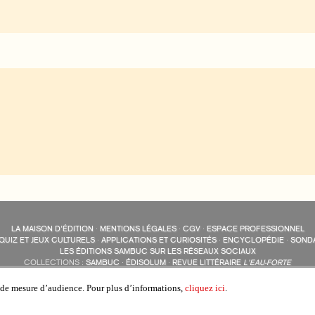
LA MAISON D’ÉDITION
·
MENTIONS LÉGALES
·
CGV
·
ESPACE PROFESSIONNEL
QUIZ ET JEUX CULTURELS
·
APPLICATIONS ET CURIOSITÉS
·
ENCYCLOPÉDIE
·
SOND
LES ÉDITIONS SAMBUC SUR LES RÉSEAUX SOCIAUX
COLLECTIONS :
SAMBUC
·
ÉDISOLUM
·
REVUE LITTÉRAIRE
L’EAU-FORTE
AUTRES SITES :
COLL. « LES ÉDISOLUM »
s de mesure d’audience. Pour plus d’informations,
cliquez ici
.