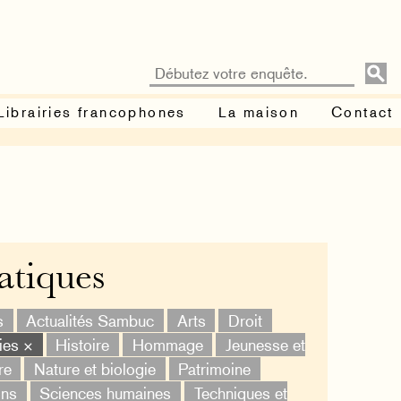
Librairies francophones
La maison
Contact
atiques
s
Actualités Sambuc
Arts
Droit
ies ×
Histoire
Hommage
Jeunesse et
re
Nature et biologie
Patrimoine
ons
Sciences humaines
Techniques et