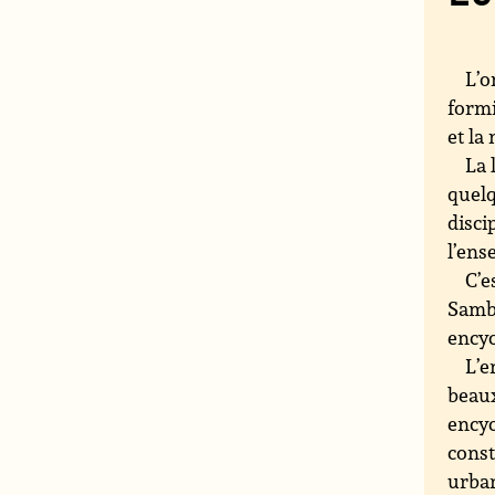
L’o
formi
et la
La 
quelq
disci
l’ens
C’e
Sambu
encyc
L’e
beaux
encyc
const
urban