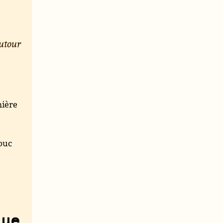
utour
mière
mbuc
que