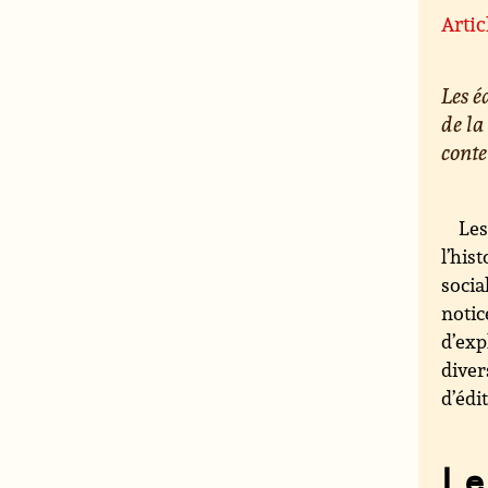
Artic
Les 
de la
conte
Les
l’his
socia
notic
d’exp
diver
d’édi
Le