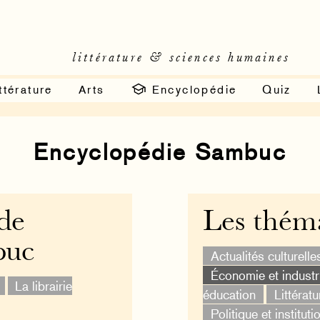
littérature & sciences humaines
ttérature
Arts
Encyclopédie
Quiz
»
Encyclopédie Sambuc
 de
Les thém
buc
Actualités culturelle
Économie et industr
La librairie
éducation
Littératu
Politique et instituti