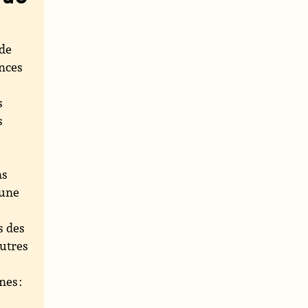
 de
ances
s
s
ns
une
s des
autres
nes :