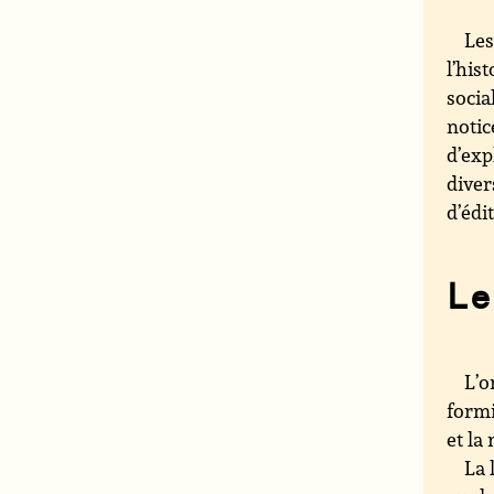
Les
l’his
socia
notic
d’exp
diver
d’édi
Le
L’o
formi
et la
La 