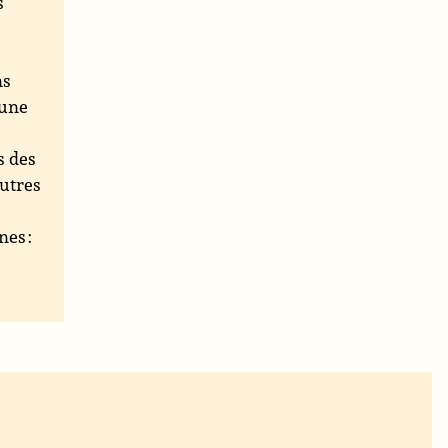
s
ns
une
s des
autres
nes :