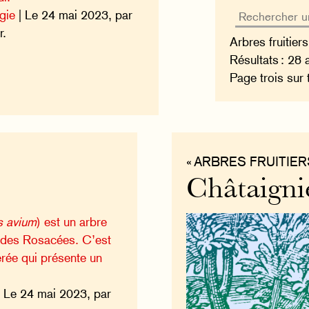
gie
| Le 24 mai 2023, par
r.
Arbres fruitier
Résultats : 28 
Page trois sur 
« ARBRES FRUITIER
Châtaign
s avium
) est un arbre
le des Rosacées. C’est
rée qui présente un
 Le 24 mai 2023, par