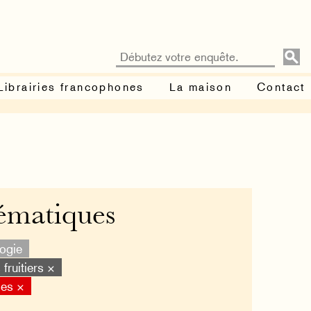
Librairies francophones
La maison
Contact
ématiques
logie
 fruitiers ×
les ×