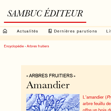
SAMBUC ÉDITEUR
Actualités
Dernières parutions
Li
Encyclopédie
›
Arbres fruitiers
« ARBRES FRUITIERS »
Amandier
L’amandier (
Pr
arbre feuillu d
offre un bois d