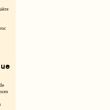
mière
mbuc
que
 de
ances
s