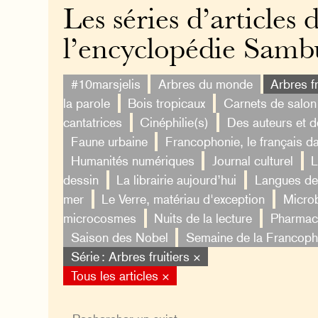
Les séries d’articles 
l’encyclopédie Samb
#10marsjelis
Arbres du monde
Arbres fr
la parole
Bois tropicaux
Carnets de salon
cantatrices
Cinéphilie(s)
Des auteurs et 
Faune urbaine
Francophonie, le français d
Humanités numériques
Journal culturel
L
dessin
La librairie aujourd’hui
Langues de 
mer
Le Verre, matériau d'exception
Micro
microcosmes
Nuits de la lecture
Pharmac
Saison des Nobel
Semaine de la Francoph
Série : Arbres fruitiers ×
Tous les articles ×