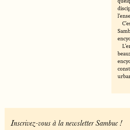
quelq
disci
l’ens
C’e
Sambu
encyc
L’e
beaux
encyc
const
urban
Inscrivez-vous à la newsletter Sambuc !