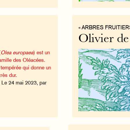
« ARBRES FRUITIER
Olivier d
(
Olea europaea
) est un
 famille des Oléacées.
 tempérée qui donne un
très dur.
 Le 24 mai 2023, par