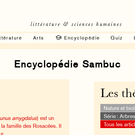
littérature & sciences humaines
ttérature
Arts
Encyclopédie
Quiz
Encyclopédie Sambuc
Les th
Nature et bio
Série : Arbres
unus amygdalus
) est un
Tous les artic
e la famille des Rosacées. Il
ur.