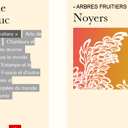
de
« ARBRES FRUITIERS 
Noyers
uc
uitiers ×
Arts de
Chanteurs et
des œuvres
ans le monde
'Estampe et le
France et d'outre-
bes et
opées du monde
onie