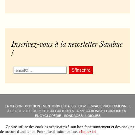
Inscrivez-vous à la newsletter Sambuc
!
LA MAISON D’ÉDITION
·
MENTIONS LÉGALES
·
CGV
·
ESPACE PROFESSIONNEL
À DÉCOUVRIR :
QUIZ ET JEUX CULTURELS
·
APPLICATIONS ET CURIOSITÉS
·
ENCYCLOPÉDIE
·
SONDAGES LUDIQUES
LES ÉDITIONS SAMBUC SUR LES RÉSEAUX SOCIAUX
COLLECTIONS :
SAMBUC
·
ÉDISOLUM
·
REVUE LITTÉRAIRE
L’EAU-FORTE
Ce site utilise des cookies nécessaires à son bon fonctionnement et des cookies
AUTRES SITES :
COLL. « LES ÉDISOLUM »
de mesure d’audience. Pour plus d’informations,
cliquez ici
.