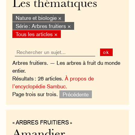
Les thématiques
Nature et biologie ×
Série : Arbres fruitiers ×
Tous les articles ×
ok
Arbres fruitiers. — Les arbres à fruit du monde
entier.
Résultats : 28 articles.
À propos de
l’encyclopédie Sambuc.
Page trois sur trois.
Précédente
« ARBRES FRUITIERS »
Amandier