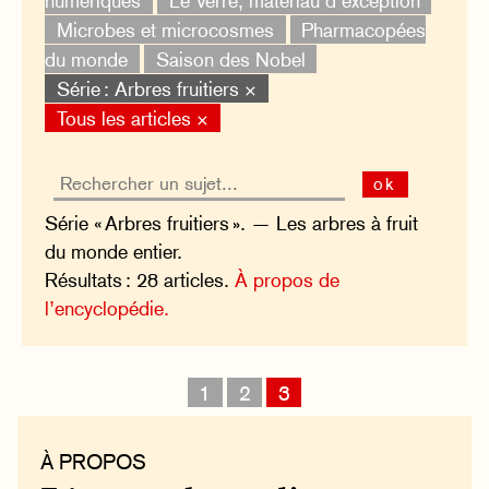
numériques
Le Verre, matériau d'exception
Microbes et microcosmes
Pharmacopées
du monde
Saison des Nobel
Série : Arbres fruitiers ×
Tous les articles ×
ok
Série « Arbres fruitiers ». — Les arbres à fruit
du monde entier.
Résultats : 28 articles.
À propos de
l’encyclopédie.
1
2
3
À PROPOS