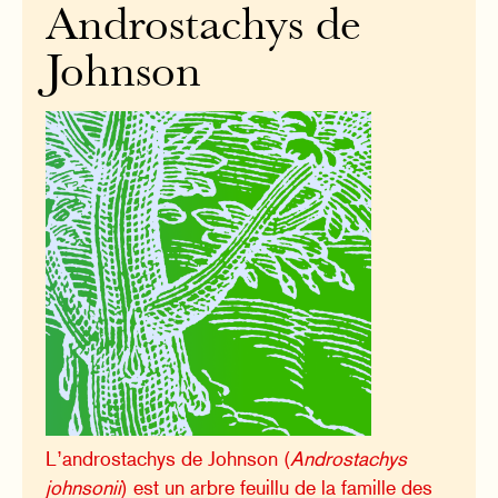
Androstachys de
Johnson
L’androstachys de Johnson (
Androstachys
johnsonii
) est un arbre feuillu de la famille des