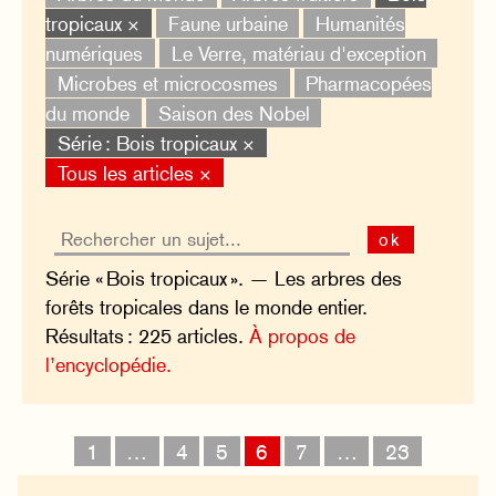
tropicaux ×
Faune urbaine
Humanités
numériques
Le Verre, matériau d'exception
Microbes et microcosmes
Pharmacopées
du monde
Saison des Nobel
Série : Bois tropicaux ×
Tous les articles ×
ok
Série « Bois tropicaux ». — Les arbres des
forêts tropicales dans le monde entier.
Résultats : 225 articles.
À propos de
l’encyclopédie.
1
…
4
5
6
7
…
23