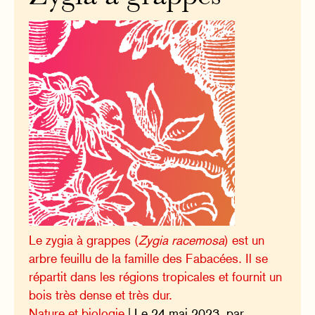
Le zygia à grappes (
Zygia racemosa
) est un
arbre feuillu de la famille des Fabacées. Il se
répartit dans les régions tropicales et fournit un
bois très dense et très dur.
Nature et biologie
| Le 24 mai 2023, par