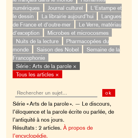
numériques
Journal culturel
L'Estampe et
le dessin
La librairie aujourd’hui
Langues
de France et d'outre-mer
Le Verre, matériau
d'exception
Microbes et microcosmes
Nuits de la lecture
Pharmacopées du
monde
Saison des Nobel
Semaine de la
Francophonie
Série : Arts de la parole ×
Tous les articles ×
ok
Série « Arts de la parole ». — Le discours,
l’éloquence et la parole écrite ou parlée, de
l’antiquité à nos jours.
Résultats : 2 articles.
À propos de
l’encyclopédie.