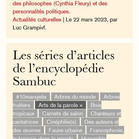
des philosophes (Cynthia Fleury) et des
personnalités politiques.
Actualités culturelles
| Le 22 mars 2023, par
Luc Grampivf.
Les séries d’articles
de l’encyclopédie
Sambuc
#10marsjelis
Arbres du monde
Arbres
fruitiers
Arts de la parole ×
Bois
tropicaux
Carnets de salon
Chanteurs et
cantatrices
Cinéphilie(s)
Des auteurs et
des œuvres
Faune urbaine
Francophonie,
le français dans le monde
Humanités