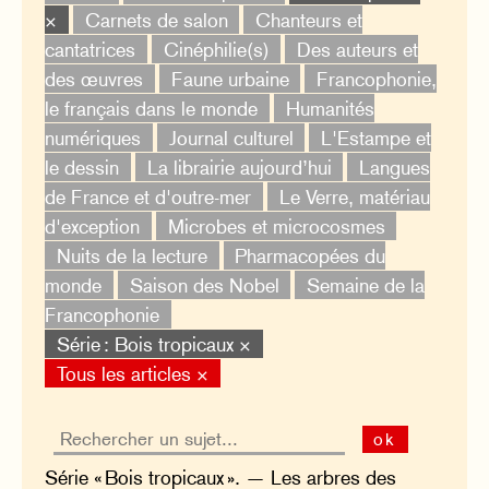
×
Carnets de salon
Chanteurs et
cantatrices
Cinéphilie(s)
Des auteurs et
des œuvres
Faune urbaine
Francophonie,
le français dans le monde
Humanités
numériques
Journal culturel
L'Estampe et
le dessin
La librairie aujourd’hui
Langues
de France et d'outre-mer
Le Verre, matériau
d'exception
Microbes et microcosmes
Nuits de la lecture
Pharmacopées du
monde
Saison des Nobel
Semaine de la
Francophonie
Série : Bois tropicaux ×
Tous les articles ×
ok
Série « Bois tropicaux ». — Les arbres des