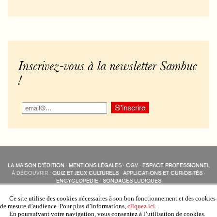
Inscrivez-vous à la newsletter Sambuc
!
LA MAISON D’ÉDITION
·
MENTIONS LÉGALES
·
CGV
·
ESPACE PROFESSIONNEL
À DÉCOUVRIR :
QUIZ ET JEUX CULTURELS
·
APPLICATIONS ET CURIOSITÉS
·
ENCYCLOPÉDIE
·
SONDAGES LUDIQUES
LES ÉDITIONS SAMBUC SUR LES RÉSEAUX SOCIAUX
COLLECTIONS :
SAMBUC
·
ÉDISOLUM
·
REVUE LITTÉRAIRE
L’EAU-FORTE
Ce site utilise des cookies nécessaires à son bon fonctionnement et des cookies
AUTRES SITES :
COLL. « LES ÉDISOLUM »
de mesure d’audience. Pour plus d’informations,
cliquez ici
.
En poursuivant votre navigation, vous consentez à l’utilisation de cookies.