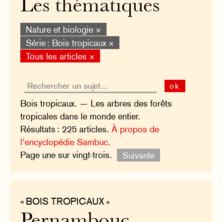
Les thématiques
Nature et biologie ×
Série : Bois tropicaux ×
Tous les articles ×
ok
Bois tropicaux. — Les arbres des forêts
tropicales dans le monde entier.
Résultats : 225 articles.
À propos de
l’encyclopédie Sambuc.
Page une sur vingt-trois.
Suivante
« BOIS TROPICAUX »
Pernambouc