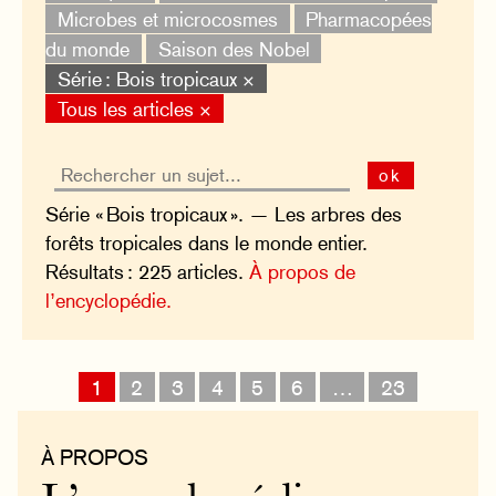
Microbes et microcosmes
Pharmacopées
du monde
Saison des Nobel
Série : Bois tropicaux ×
Tous les articles ×
ok
Série « Bois tropicaux ». — Les arbres des
forêts tropicales dans le monde entier.
Résultats : 225 articles.
À propos de
l’encyclopédie.
1
2
3
4
5
6
…
23
À PROPOS