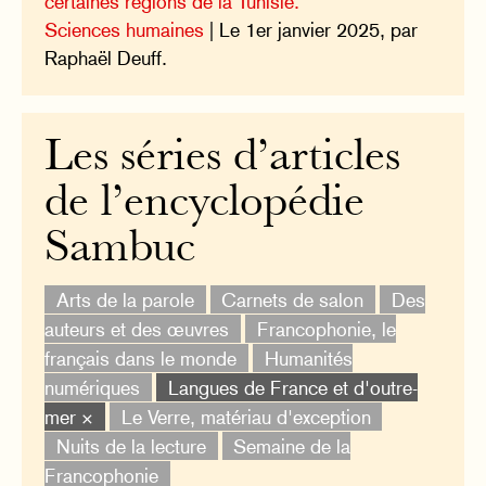
certaines régions de la Tunisie.
Sciences humaines
| Le 1er janvier 2025, par
Raphaël Deuff.
Les séries d’articles
de l’encyclopédie
Sambuc
Arts de la parole
Carnets de salon
Des
auteurs et des œuvres
Francophonie, le
français dans le monde
Humanités
numériques
Langues de France et d'outre-
mer ×
Le Verre, matériau d'exception
Nuits de la lecture
Semaine de la
Francophonie