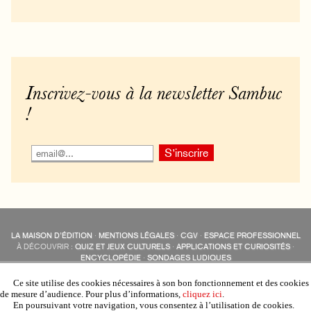
Inscrivez-vous à la newsletter Sambuc
!
LA MAISON D’ÉDITION
·
MENTIONS LÉGALES
·
CGV
·
ESPACE PROFESSIONNEL
À DÉCOUVRIR :
QUIZ ET JEUX CULTURELS
·
APPLICATIONS ET CURIOSITÉS
·
ENCYCLOPÉDIE
·
SONDAGES LUDIQUES
LES ÉDITIONS SAMBUC SUR LES RÉSEAUX SOCIAUX
COLLECTIONS :
SAMBUC
·
ÉDISOLUM
·
REVUE LITTÉRAIRE
L’EAU-FORTE
Ce site utilise des cookies nécessaires à son bon fonctionnement et des cookies
AUTRES SITES :
COLL. « LES ÉDISOLUM »
de mesure d’audience. Pour plus d’informations,
cliquez ici
.
En poursuivant votre navigation, vous consentez à l’utilisation de cookies.