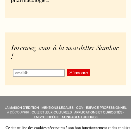
pharmacologie…
Inscrivez-vous à la newsletter Sambuc
!
LA MAISON D’ÉDITION
·
MENTIONS LÉGALES
·
CGV
·
ESPACE PROFESSIONNEL
À DÉCOUVRIR :
QUIZ ET JEUX CULTURELS
·
APPLICATIONS ET CURIOSITÉS
·
ENCYCLOPÉDIE
·
SONDAGES LUDIQUES
LES ÉDITIONS SAMBUC SUR LES RÉSEAUX SOCIAUX
COLLECTIONS :
SAMBUC
·
ÉDISOLUM
·
REVUE LITTÉRAIRE
L’EAU-FORTE
Ce site utilise des cookies nécessaires à son bon fonctionnement et des cookies