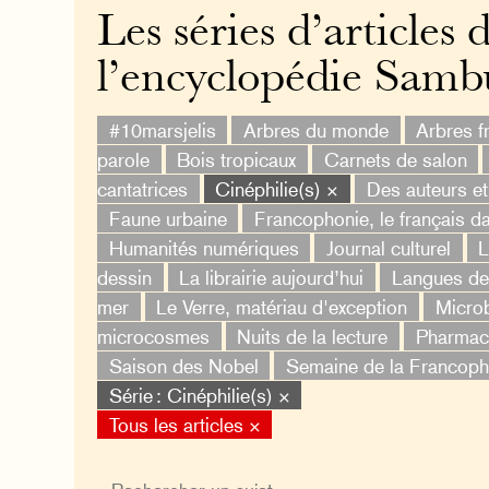
Les séries d’articles 
l’encyclopédie Samb
#10marsjelis
Arbres du monde
Arbres fr
parole
Bois tropicaux
Carnets de salon
cantatrices
Cinéphilie(s) ×
Des auteurs e
Faune urbaine
Francophonie, le français d
Humanités numériques
Journal culturel
L
dessin
La librairie aujourd’hui
Langues de 
mer
Le Verre, matériau d'exception
Micro
microcosmes
Nuits de la lecture
Pharmac
Saison des Nobel
Semaine de la Francoph
Série : Cinéphilie(s) ×
Tous les articles ×