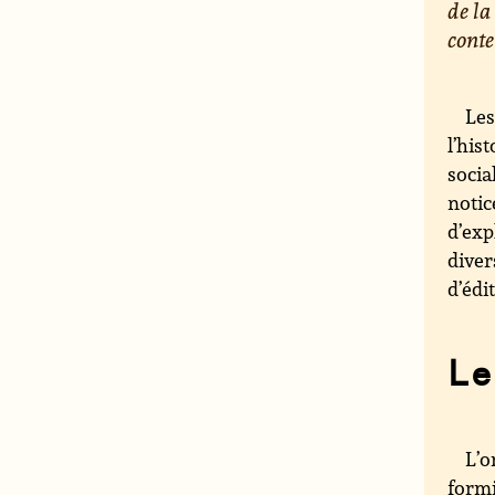
de la
conte
Les
l’his
socia
notic
d’exp
diver
d’édi
Le
L’o
formi