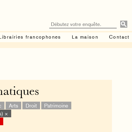
Librairies francophones
La maison
Contact
matiques
c
Arts
Droit
Patrimoine
s) ×
×