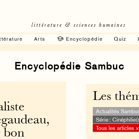
littérature & sciences humaines
ttérature
Arts
Encyclopédie
Quiz
Encyclopédie Sambuc
Les thé
aliste
Actualités Sambu
Bégaudeau,
Série : Cinéphilie(
Tous les articles 
 bon