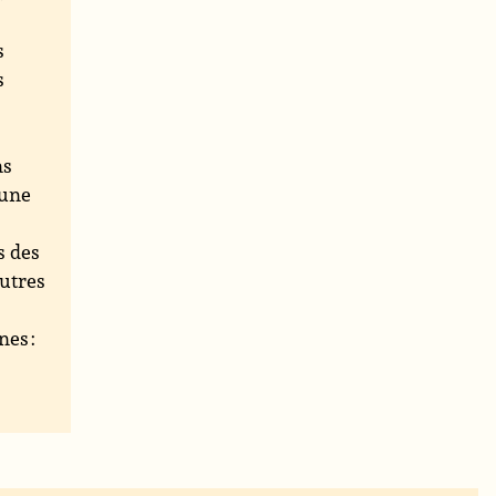
s
s
ns
une
s des
autres
nes :