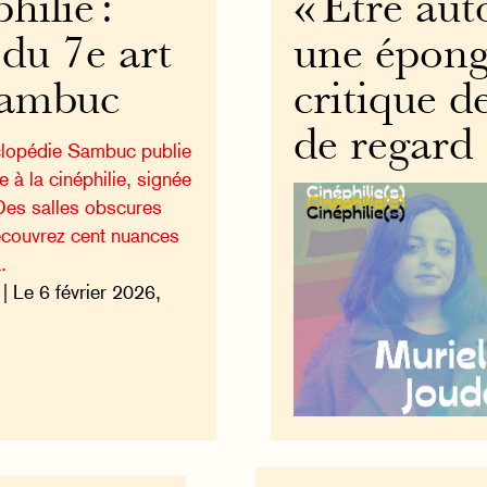
hilie :
« Être aut
 du 7e art
une éponge
Sambuc
critique d
de regard
clopédie Sambuc publie
 à la cinéphilie, signée
Des salles obscures
écouvrez cent nuances
.
| Le 6 février 2026,