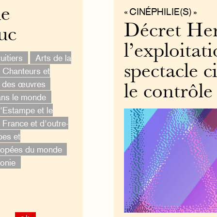
de
« CINÉPHILIE(S) »
Décret Her
uc
l’exploitati
uitiers
Arts de la
spectacle 
Chanteurs et
t des œuvres
le contrôle
ans le monde
'Estampe et le
France et d'outre-
bes et
opées du monde
onie