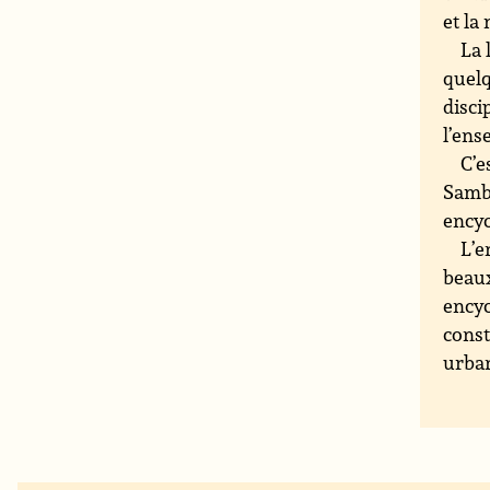
et la
La 
quelq
disci
l’ens
C’e
Sambu
encyc
L’e
beaux
encyc
const
urban