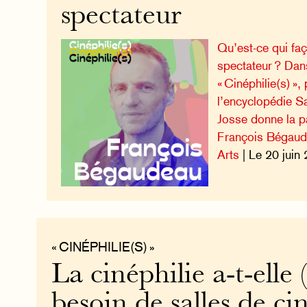
spectateur
Qu’est-ce qui fa
spectateur ? Dan
« Cinéphilie(s) »
l’encyclopédie S
Josse donne la pa
François Bégaud
Arts
| Le 20 juin
« CINÉPHILIE(S) »
La cinéphilie a-t-elle 
besoin de salles de ci