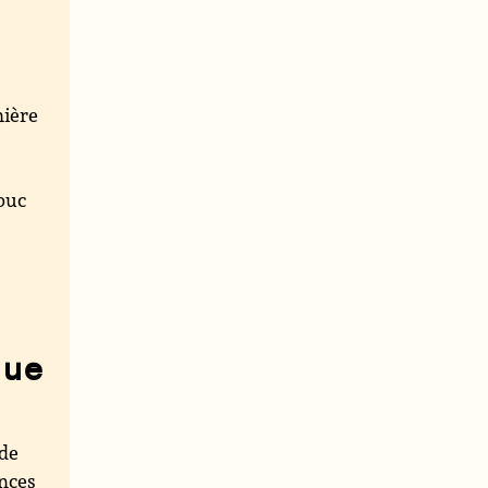
mière
mbuc
que
 de
ances