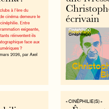
Christophe
clubs à l’ère du
e de cinéma demeure le
écrivain
 cinéphilie. Entre
grammation exigeante,
ants réinventent-ils
atographique face aux
umériques ?
 mars 2026, par Axel
« CINÉPHILIE(S) »