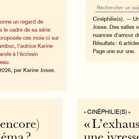
Cinéphilie(s). — Un
çonne un regard de
Josse. Des salles 
s le cadre de sa série
nuances d'amour d
, proposée ces mois-ci sur
Résultats : 6 articl
ambuc, l’autrice Karine
Page une sur une.
role à l’écrivain
eau.
 2026, par Karine Josse.
« CINÉPHILIE(S) »
(encore)
« L’exhaus
néma ?
une ivress