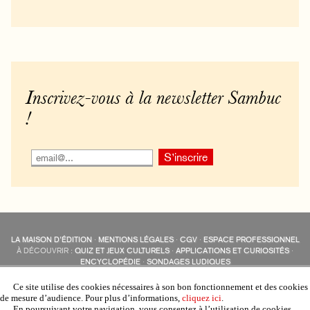
Inscrivez-vous à la newsletter Sambuc
!
LA MAISON D’ÉDITION
·
MENTIONS LÉGALES
·
CGV
·
ESPACE PROFESSIONNEL
À DÉCOUVRIR :
QUIZ ET JEUX CULTURELS
·
APPLICATIONS ET CURIOSITÉS
·
ENCYCLOPÉDIE
·
SONDAGES LUDIQUES
LES ÉDITIONS SAMBUC SUR LES RÉSEAUX SOCIAUX
COLLECTIONS :
SAMBUC
·
ÉDISOLUM
·
REVUE LITTÉRAIRE
L’EAU-FORTE
Ce site utilise des cookies nécessaires à son bon fonctionnement et des cookies
AUTRES SITES :
COLL. « LES ÉDISOLUM »
de mesure d’audience. Pour plus d’informations,
cliquez ici
.
En poursuivant votre navigation, vous consentez à l’utilisation de cookies.