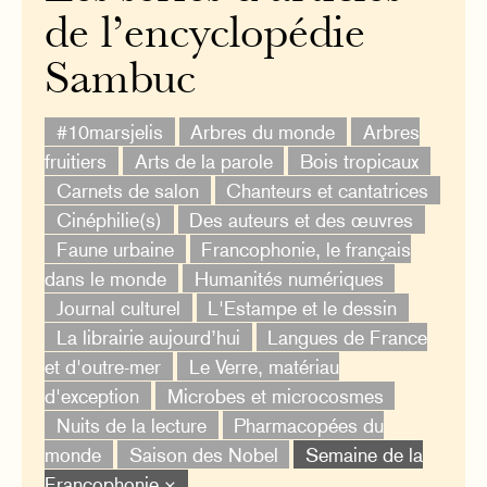
de l’encyclopédie
Sambuc
#10marsjelis
Arbres du monde
Arbres
fruitiers
Arts de la parole
Bois tropicaux
Carnets de salon
Chanteurs et cantatrices
Cinéphilie(s)
Des auteurs et des œuvres
Faune urbaine
Francophonie, le français
dans le monde
Humanités numériques
Journal culturel
L'Estampe et le dessin
La librairie aujourd’hui
Langues de France
et d'outre-mer
Le Verre, matériau
d'exception
Microbes et microcosmes
Nuits de la lecture
Pharmacopées du
monde
Saison des Nobel
Semaine de la
Francophonie ×