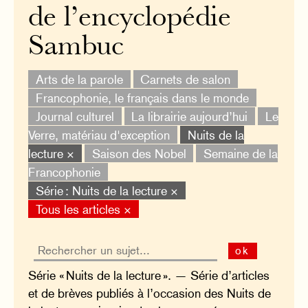
de l’encyclopédie
Sambuc
Arts de la parole
Carnets de salon
Francophonie, le français dans le monde
Journal culturel
La librairie aujourd’hui
Le
Verre, matériau d'exception
Nuits de la
lecture ×
Saison des Nobel
Semaine de la
Francophonie
Série : Nuits de la lecture ×
Tous les articles ×
ok
Série « Nuits de la lecture ». — Série d’articles
et de brèves publiés à l’occasion des Nuits de