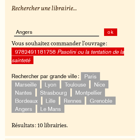
Rechercher une librairie...
ok
Vous souhaitez commander l’ouvrage :
9782491181758
Pasolini ou la tentation de la
sainteté
Rechercher par grande ville :
Paris
Marseille
Lyon
Toulouse
Nice
Nantes
Strasbourg
Montpellier
Bordeaux
Lille
Rennes
Grenoble
Angers
Le Mans
Résultats : 10 librairies.