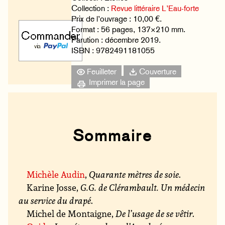
Collection :
Revue littéraire L’Eau-forte
Prix de l’ouvrage : 10,00 €.
Format : 56 pages, 137×210 mm.
Parution : décembre 2019.
ISBN : 9782491181055
Feuilleter
Couverture
Imprimer la page
Sommaire
Michèle Audin
,
Quarante mètres de soie
.
Karine Josse,
G.G. de Clérambault. Un médecin
au service du drapé
.
Michel de Montaigne,
De l’usage de se vêtir
.