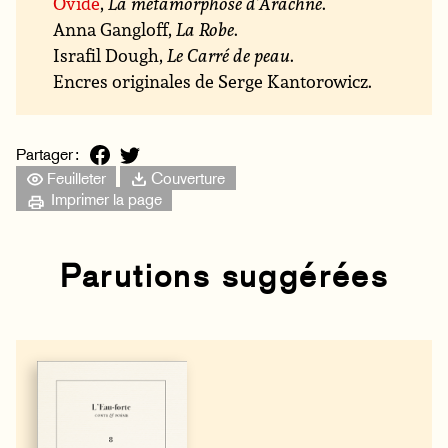
Ovide
,
La métamorphose d’Arachné
.
Anna Gangloff,
La Robe
.
Israfil Dough,
Le Carré de peau
.
Encres originales de Serge Kantorowicz.
Partager :
Feuilleter
Couverture
Imprimer la page
Parutions suggérées