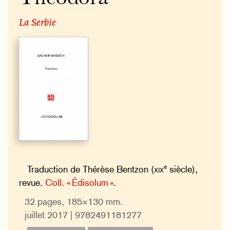
La Serbie
e
Traduction de Thérèse Bentzon (
xix
siècle),
revue.
Coll. « Édisolum »
.
32 pages, 185×130 mm.
juillet 2017 | 9782491181277