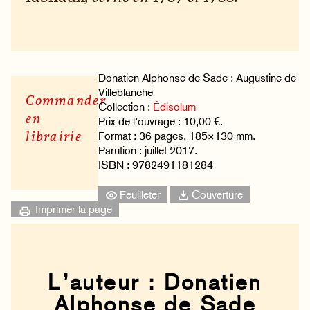
Donatien Alphonse de Sade : Augustine de
Villeblanche
Commander
Collection :
Édisolum
en
Prix de l’ouvrage : 10,00 €.
librairie
Format : 36 pages, 185×130 mm.
Parution : juillet 2017.
ISBN : 9782491181284
Feuilleter
Couverture
Imprimer la page
L’auteur : Donatien
Alphonse de Sade