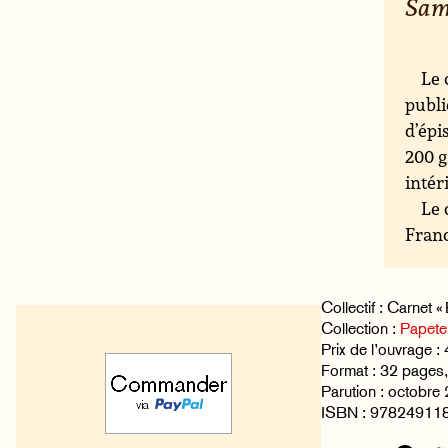
Samb
Le 
publi
d’épi
200 
intér
Le 
Franc
Collectif : Carnet « 
Collection :
Papete
Prix de l’ouvrage : 
Format : 32 page
Parution : octobre
ISBN : 97824911