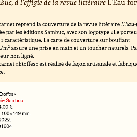
uc, à l’effigie de la revue littéraire
L’Eau-for
carnet reprend la couverture de la revue littéraire
L’Eau-
ée par les éditions Sambuc, avec son logotype « Le porte
s » caractéristique. La carte de couverture sur bouffant
g./m
2
assure une prise en main et un toucher naturels. Pa
ieur non ligné.
carnet « Étoffes » est réalisé de façon artisanale et fabriq
e.
Étoffes »
rie Sambuc
4,00 €.
s, 105×149 mm.
 2022.
81604