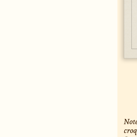
Note
croq