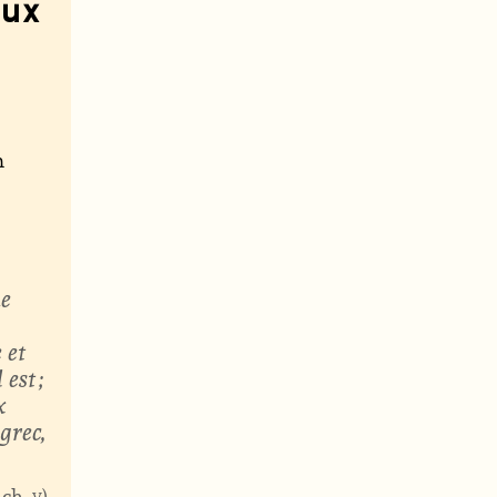
aux
n
ne
 et
est ;
x
grec,
 ch.
v