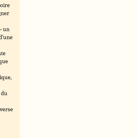
oire
gner
– un
d’une
nte
ique
ique,
s du
nverse