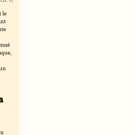
 le
ant
ste
damné
aque,
’un
a
du