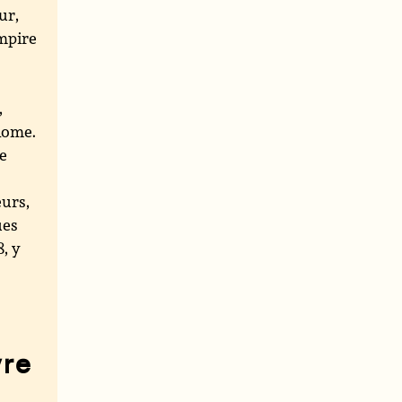
ur,
mpire
,
 Rome.
ne
eurs,
ues
, y
vre