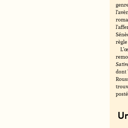
genre
l’avè
romai
l’aff
Sénèq
règle
L’œ
remon
Satir
dont 
Rouss
trouv
posté
Un