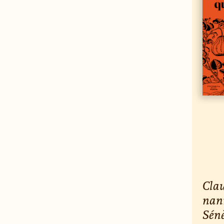
Clau
nant
Sénè