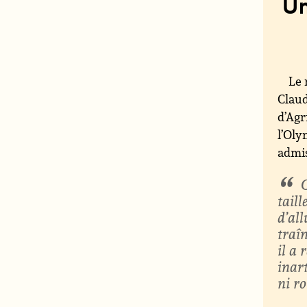
Un
Le 
Claud
d’Agr
l’Oly
admi
taill
d’al
traîn
il a
inar
ni r