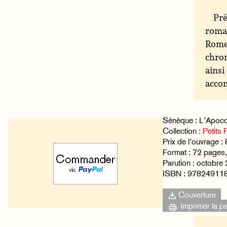
Pré
roman
Rome 
chron
ainsi
accom
Sénèque : L’Apoco
Collection :
Petits P
Prix de l’ouvrage : 
Format : 72 page
Parution : octobre
ISBN : 97824911
Couverture
Imprimer la p