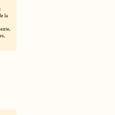
t
e la
texte,
es,