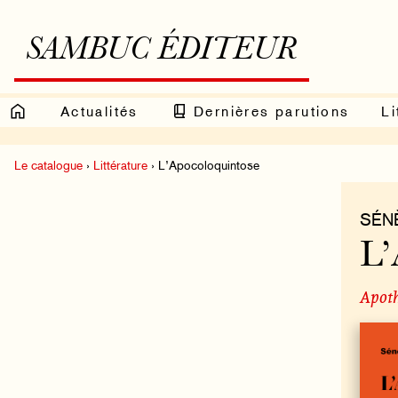
SAMBUC ÉDITEUR
Actualités
Dernières parutions
Li
Le catalogue
›
Littérature
› L’Apocoloquintose
SÉN
L’
Apoth