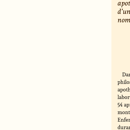
apot
d’un
nom
Dan
philo
apoth
labor
54 ap
mont 
Enfer
duran