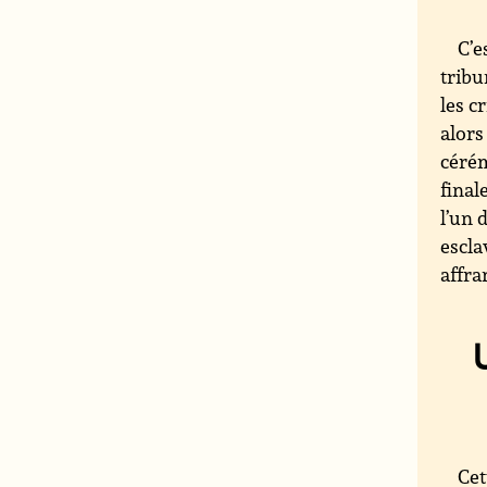
C’e
tribu
les c
alors
cérém
final
l’un 
escla
affra
Cet