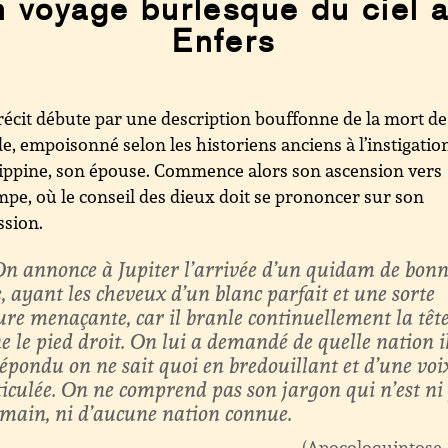
 voyage burlesque du ciel 
Enfers
récit débute par une description bouffonne de la mort de
e, empoisonné selon les historiens anciens à l’instigatio
ippine, son épouse. Commence alors son ascension vers
mpe, où le conseil des dieux doit se prononcer sur son
ssion.
On annonce à Jupiter l’arrivée d’un quidam de bon
e, ayant les cheveux d’un blanc parfait et une sorte
lure menaçante, car il branle continuellement la tête
e le pied droit. On lui a demandé de quelle nation il 
 répondu on ne sait quoi en bredouillant et d’une voi
ticulée. On ne comprend pas son jargon qui n’est ni 
omain, ni d’aucune nation connue.
Apocoloquintose,