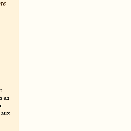
pte
t
s en
le
t aux