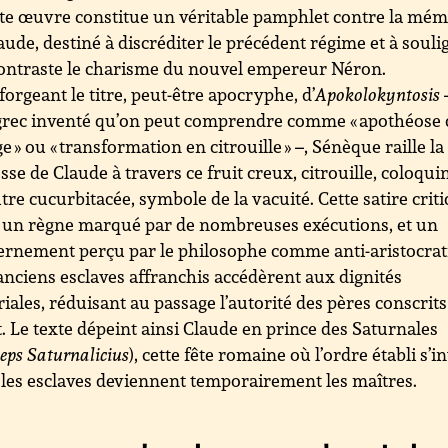
te œuvre constitue un véritable pamphlet contre la mém
aude, destiné à discréditer le précédent régime et à souli
ontraste le charisme du nouvel empereur Néron.
forgeant le titre, peut-être apocryphe, d’
Apokolokyntosis
grec inventé qu’on peut comprendre comme « apothéose 
e » ou « transformation en citrouille » –, Sénèque raille la
esse de Claude à travers ce fruit creux, citrouille, coloqui
tre cucurbitacée, symbole de la vacuité. Cette satire crit
 un règne marqué par de nombreuses exécutions, et un
rnement perçu par le philosophe comme anti-aristocrat
anciens esclaves affranchis accédèrent aux dignités
iales, réduisant au passage l’autorité des pères conscrit
. Le texte dépeint ainsi Claude en prince des Saturnales
ceps Saturnalicius
), cette fête romaine où l’ordre établi s’i
 les esclaves deviennent temporairement les maîtres.