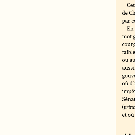
Cet
de Cl
par c
En 
mot 
courg
faibl
ou au
aussi
gouve
où d’
impér
Sénat
(
prin
et où