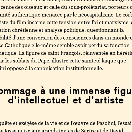
ocence des oiseaux et celle du sous-prolétariat, porteurs 
ité authentique menacée par le néocapitalisme. Le cor
ste du film incarne cette tension entre foi et marxisme, 
ation chrétienne et analyse politique, questionnant la
bilité d’une conversion des consciences dans un monde 
ise Catholique elle-même semble avoir perdu sa fonction
étique. La figure de saint François, réinventée en hérét
ar les soldats du Pape, illustre cette sainteté laïque que
ini oppose à la canonisation institutionnelle.
ommage à une immense figu
d’intellectuel et d’artiste
uête et exégèse de la vie et de l’œuvre de Pasolini, l’essai
e Josse puise aux grands textes de Sartre et de David