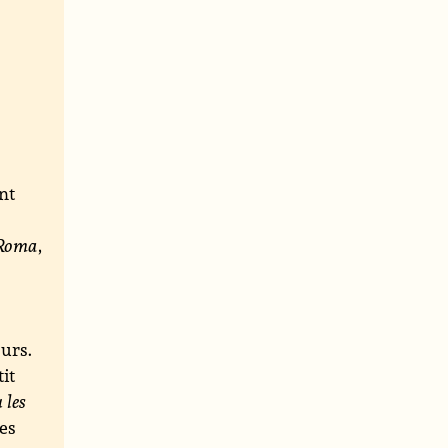
nt
Roma
,
urs.
it
 les
hes