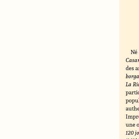
Né 
Casa
des a
borga
La Ri
parti
popul
authe
Impré
une œ
120 j