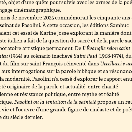
eté, objet d’une quête poursuivie avec les armes de la poé
angage cinématographique.
mois de novembre 2025 commémorait les cinquante ans
assinat de Pasolini. À cette occasion, les éditions Sambuc
aient cet essai de Karine Josse explorant la manière dont
ste italien a fait de la question du sacré et de la parole sa
boratoire artistique permanent. De
L’Évangile selon saint
hieu
(1964) au scénario inachevé
Saint Paul
(1968-1974), du
t du film sur saint François réinventé dans
Uccellacci e uc
) aux interrogations sur la parole biblique et sa résonanc
la modernité, Pasolini n’a cessé d’explorer le rapport ent
eté originaire de la parole et actualité, entre charité
ienne et résistance politique, entre mythe et réalité
rique.
Pasolini ou la tentation de la sainteté
propose un re
a vie et l’oeuvre d’une grande figure de cinéaste et de poè
ie du siècle dernier.