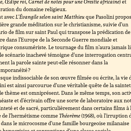
e
,
Œdipe roi
,
Carnet de notes pour une Orestie africaine
) et
ration du domaine religieux.
st avec
L’Évangile selon saint Matthieu
que Pasolini propos
ère grande méditation sur le christianisme, suivie d’un
rio de film sur saint Paul qui transpose la prédication de
tre dans l’Europe de la Seconde Guerre mondiale et
rique consumériste. Le tournage du film n’aura jamais li
le scénario inachevé témoigne d’une interrogation centra
nt la parole sainte peut-elle résonner dans la
emporanéité ?
sque indissociable de son œuvre filmée ou écrite, la vie 
ini est ainsi parcourue d’une véritable quête de la sainte
le thème est omniprésent. Dans le même temps, son acti
néaste et d’écrivain offre une sorte de laboratoire aux no
inteté et de sacré, particulièrement dans certains films à 
te de l’hermétisme comme
Théorème
(1968), où l’irruption 
 dans le microcosme d’une famille bourgeoise milanaise
e hypocrisies et conventions d’une classe sociale.