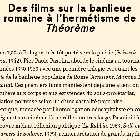
Des films sur la banlieue
romaine à l’hermétisme de
Théorème
en 1922 à Bologne, très tôt porté vers la poésie (
Poésies à
rsa
, 1942), Pier Paolo Pasolini aborde le cinéma au tourna
nnées 1950-1960 avec une première trilogie évoquant les
te
de la banlieue populaire de Rome (
Accattone
,
Mamma 
cotta
). Ces premiers films manifestent déjà une attention
culière aux corps et aux existences du sous-prolétariat,
ation porteuse selon lui d’une sacralité populaire
ntique, menacée par l’homologation néocapitaliste en co
gnant son cinéma d’une réflexion très large, Pasolini bât
uvre mêlant réflexion politique (
La Rabbia
, 1963 ;
Salò ou
ournées de Sodome
, 1975), réinterprétation de grands myt