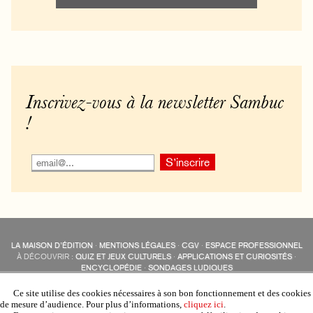
Inscrivez-vous à la newsletter Sambuc
!
LA MAISON D’ÉDITION
·
MENTIONS LÉGALES
·
CGV
·
ESPACE PROFESSIONNEL
À DÉCOUVRIR :
QUIZ ET JEUX CULTURELS
·
APPLICATIONS ET CURIOSITÉS
·
ENCYCLOPÉDIE
·
SONDAGES LUDIQUES
LES ÉDITIONS SAMBUC SUR LES RÉSEAUX SOCIAUX
COLLECTIONS :
SAMBUC
·
ÉDISOLUM
·
REVUE LITTÉRAIRE
L’EAU-FORTE
Ce site utilise des cookies nécessaires à son bon fonctionnement et des cookies
AUTRES SITES :
COLL. « LES ÉDISOLUM »
de mesure d’audience. Pour plus d’informations,
cliquez ici
.