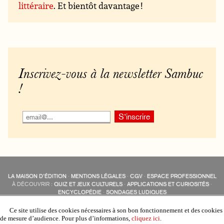
littéraire
. Et bientôt davantage !
Inscrivez-vous à la newsletter Sambuc
!
LA MAISON D’ÉDITION
·
MENTIONS LÉGALES
·
CGV
·
ESPACE PROFESSIONNEL
À DÉCOUVRIR :
QUIZ ET JEUX CULTURELS
·
APPLICATIONS ET CURIOSITÉS
·
ENCYCLOPÉDIE
·
SONDAGES LUDIQUES
LES ÉDITIONS SAMBUC SUR LES RÉSEAUX SOCIAUX
COLLECTIONS :
SAMBUC
·
ÉDISOLUM
·
REVUE LITTÉRAIRE
L’EAU-FORTE
Ce site utilise des cookies nécessaires à son bon fonctionnement et des cookies
AUTRES SITES :
COLL. « LES ÉDISOLUM »
de mesure d’audience. Pour plus d’informations,
cliquez ici
.