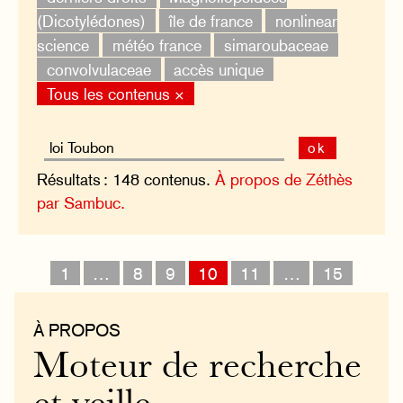
(Dicotylédones)
île de france
nonlinear
science
météo france
simaroubaceae
convolvulaceae
accès unique
Tous les contenus ×
ok
Résultats : 148 contenus.
À propos de Zéthès
par Sambuc.
1
…
8
9
10
11
…
15
À PROPOS
Moteur de recherche