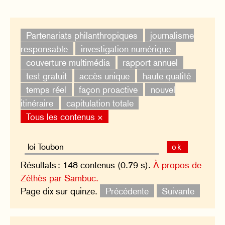
Partenariats philanthropiques
journalisme
responsable
investigation numérique
couverture multimédia
rapport annuel
test gratuit
accès unique
haute qualité
temps réel
façon proactive
nouvel
itinéraire
capitulation totale
Tous les contenus ×
ok
Résultats : 148 contenus (0.79 s).
À propos de
Zéthès par Sambuc.
Page dix sur quinze.
Précédente
Suivante