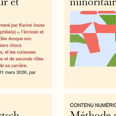
ur et
minoritai
 mené par Karine Josse
hilie(s) », l’écrivain et
 Bier évoque son
miers chocs
, et les curieuses
les et de seconds rôles
e sa carrière.
31 mars 2026, par
CONTENU NUMÉRI