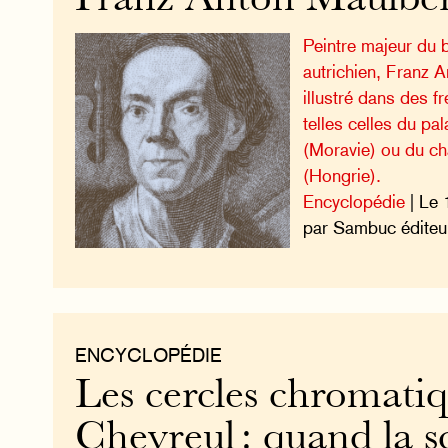
Franz Anton Maulber
Peintre majeur du 
autrichien, Franz 
illustré dans des 
telles celles du pa
(Moravie) ou du c
(Hongrie).
Encyclopédie
| Le 
par Sambuc éditeu
ENCYCLOPÉDIE
Les cercles chromati
Chevreul : quand la s