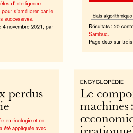
les d’intelligence
s pour s’améliorer par le
ns successives.
Résultats : 25 cont
e 4 novembre 2021, par
Sambuc.
Page deux sur trois
ENCYCLOPÉDIE
x perdus
Le compo
ie
machines 
œconomicu
ée en écologie et en
 a été appliquée avec
irrationne