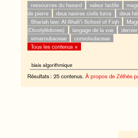
ressources du hasard
valeur tactile
magn
de pierre
deux navires civils turcs
deux hé
Shariah law: Al-Shafi’i School of Fiqh
Magn
(Dicotylédones)
langage de la vue
dernier
simaroubaceae
convolvulaceae
Tous les contenus ×
Résultats : 25 contenus.
À propos de Zéthès p