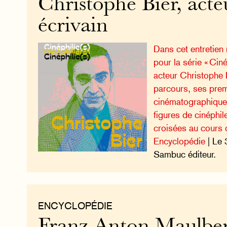
Christophe Bier, acte
écrivain
Dans cet entretien
pour la série « Cinép
acteur Christophe
parcours, ses pre
cinématographiques
figures de cinéphi
croisées au cours d
Encyclopédie
| Le 
Sambuc éditeur.
ENCYCLOPÉDIE