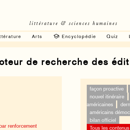
littérature & sciences humaines
ttérature
Arts
Encyclopédie
Quiz
moteur de recherche des édi
façon proactive
nouvel itinéraire
américaines
dern
américains démoc
bilan officiel
par renforcement
Tous les contenus