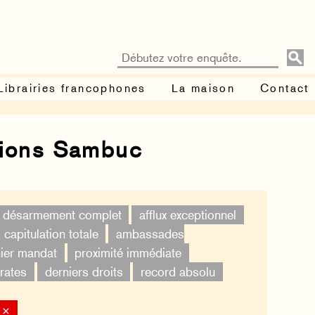
Librairies francophones
La maison
Contact
tions Sambuc
désarmement complet
afflux exceptionnel
capitulation totale
ambassades
ier mandat
proximité immédiate
rates
derniers droits
record absolu
 ×