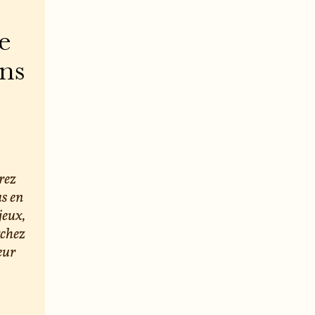
e
ons
rez
us en
jeux,
rchez
eur