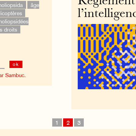
Règlement
oliopsida
âge
l’intelligenc
licoptères
oliopsidées
s droits
ok
ar Sambuc.
1
2
3