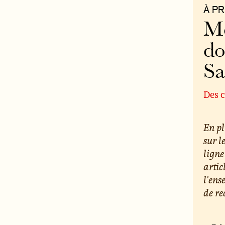
À P
Mo
do
S
Des c
En pl
sur l
ligne
artic
l'ens
de re