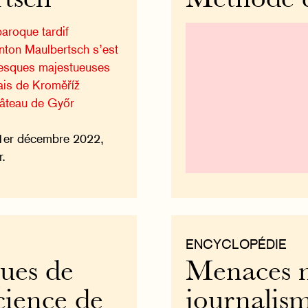
tsch
Méthode q
baroque tardif
Anton Maulbertsch s’est
fresques majestueuses
lais de Kroměříž
hâteau de Győr
1er décembre 2022,
r.
ENCYCLOPÉDIE
ques de
Menaces m
cience de
journalism