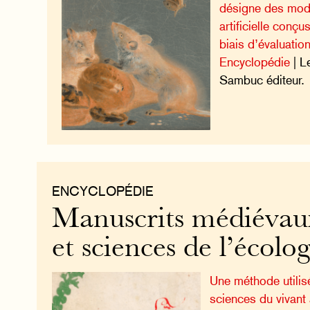
désigne des modè
artificielle conçu
biais d’évaluatio
Encyclopédie
| L
Sambuc éditeur.
ENCYCLOPÉDIE
Manuscrits médiévau
et sciences de l’écolog
Une méthode utilis
sciences du vivant