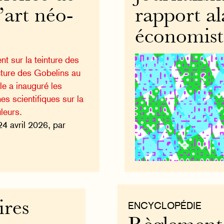
’art néo-
rapport al
économist
t sur la teinture des
cture des Gobelins au
le a inauguré les
s scientifiques sur la
leurs.
24 avril 2026, par
ires
ENCYCLOPÉDIE