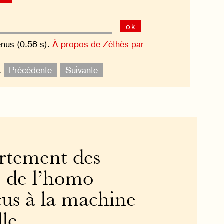
ok
enus (0.58 s).
À propos de Zéthès par
.
Précédente
Suivante
rtement des
: de l’homo
s à la machine
lle