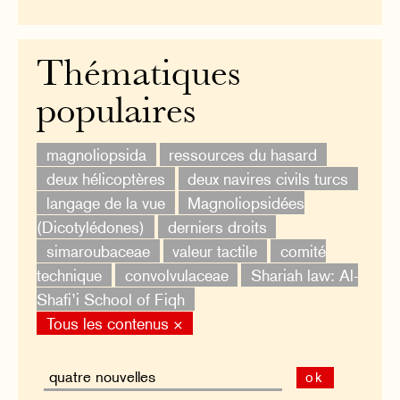
Thématiques
populaires
magnoliopsida
ressources du hasard
deux hélicoptères
deux navires civils turcs
langage de la vue
Magnoliopsidées
(Dicotylédones)
derniers droits
simaroubaceae
valeur tactile
comité
technique
convolvulaceae
Shariah law: Al-
Shafi’i School of Fiqh
Tous les contenus ×
ok