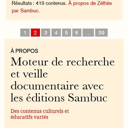
Résultats : 419 contenus.
À propos de Zéthès
par Sambuc.
1
2
3
4
5
6
…
39
À PROPOS
Moteur de recherche
et veille
documentaire avec
les éditions Sambuc
Des contenus culturels et
éducatifs variés