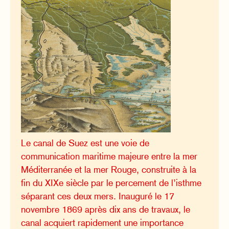
Le canal de Suez est une voie de
communication maritime majeure entre la mer
Méditerranée et la mer Rouge, construite à la
fin du XIXe siècle par le percement de l’isthme
séparant ces deux mers. Inauguré le 17
novembre 1869 après dix ans de travaux, le
canal acquiert rapidement une importance