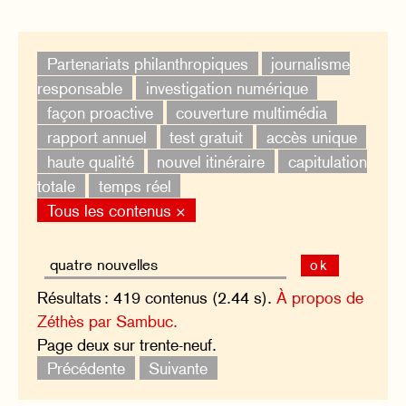
Partenariats philanthropiques
journalisme
responsable
investigation numérique
façon proactive
couverture multimédia
rapport annuel
test gratuit
accès unique
haute qualité
nouvel itinéraire
capitulation
totale
temps réel
Tous les contenus ×
ok
Résultats : 419 contenus (2.44 s).
À propos de
Zéthès par Sambuc.
Page deux sur trente-neuf.
Précédente
Suivante