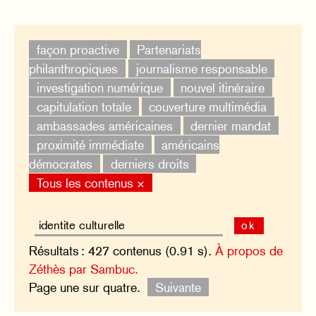
façon proactive
Partenariats
philanthropiques
journalisme responsable
investigation numérique
nouvel itinéraire
capitulation totale
couverture multimédia
ambassades américaines
dernier mandat
proximité immédiate
américains
démocrates
derniers droits
Tous les contenus ×
ok
Résultats : 427 contenus (0.91 s).
À propos de
Zéthès par Sambuc.
Page une sur quatre.
Suivante