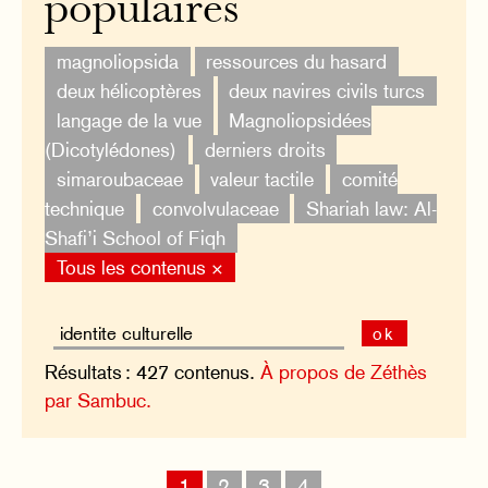
populaires
magnoliopsida
ressources du hasard
deux hélicoptères
deux navires civils turcs
langage de la vue
Magnoliopsidées
(Dicotylédones)
derniers droits
simaroubaceae
valeur tactile
comité
technique
convolvulaceae
Shariah law: Al-
Shafi’i School of Fiqh
Tous les contenus ×
ok
Résultats : 427 contenus.
À propos de Zéthès
par Sambuc.
1
2
3
4