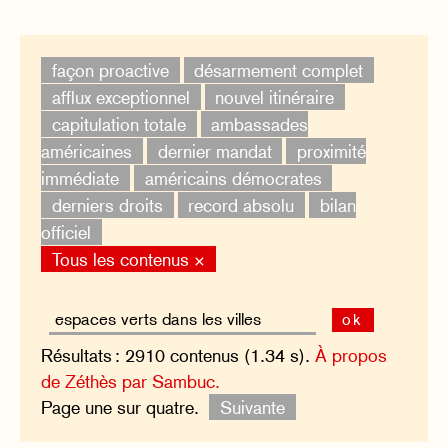
façon proactive
désarmement complet
afflux exceptionnel
nouvel itinéraire
capitulation totale
ambassades
américaines
dernier mandat
proximité
immédiate
américains démocrates
derniers droits
record absolu
bilan
officiel
Tous les contenus ×
ok
Résultats : 2910 contenus (1.34 s).
À propos
de Zéthès par Sambuc.
Page une sur quatre.
Suivante