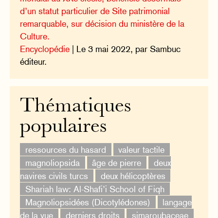
d’un statut particulier de Site patrimonial
remarquable, sur décision du ministère de la
Culture.
Encyclopédie
| Le 3 mai 2022, par Sambuc
éditeur.
Thématiques
populaires
ressources du hasard
valeur tactile
magnoliopsida
âge de pierre
deux
navires civils turcs
deux hélicoptères
Shariah law: Al-Shafi’i School of Fiqh
Magnoliopsidées (Dicotylédones)
langage
de la vue
derniers droits
simaroubaceae