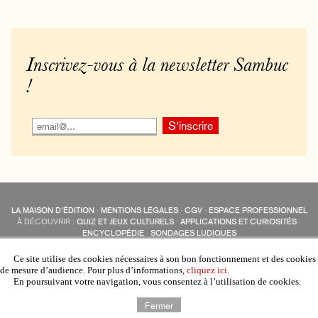
Inscrivez-vous à la newsletter Sambuc
!
LA MAISON D’ÉDITION
·
MENTIONS LÉGALES
·
CGV
·
ESPACE PROFESSIONNEL
À DÉCOUVRIR :
QUIZ ET JEUX CULTURELS
·
APPLICATIONS ET CURIOSITÉS
·
ENCYCLOPÉDIE
·
SONDAGES LUDIQUES
LES ÉDITIONS SAMBUC SUR LES RÉSEAUX SOCIAUX
COLLECTIONS :
SAMBUC
·
ÉDISOLUM
·
REVUE LITTÉRAIRE
L’EAU-FORTE
Ce site utilise des cookies nécessaires à son bon fonctionnement et des cookies
AUTRES SITES :
COLL. « LES ÉDISOLUM »
de mesure d’audience. Pour plus d’informations,
cliquez ici
.
En poursuivant votre navigation, vous consentez à l’utilisation de cookies.
Fermer