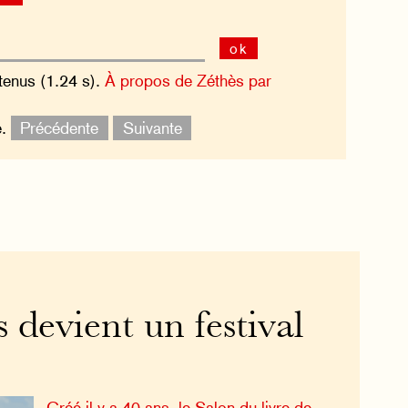
ok
tenus (1.24 s).
À propos de Zéthès par
e.
Précédente
Suivante
s devient un festival
Créé il y a 40 ans, le Salon du livre de