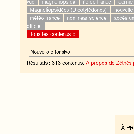
vue
magnoliopsida
île de france
dernier
Magnoliopsidées (Dicotylédones)
nouvelle
météo france
nonlinear science
accès un
officiel
Tous les contenus ×
Résultats : 313 contenus.
À propos de Zéthès
À P