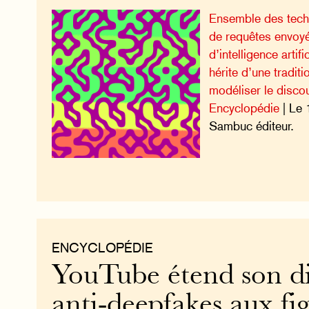
Ensemble des tech
de requêtes envoy
d’intelligence artifi
hérite d’une traditi
modéliser le disco
Encyclopédie
| Le 
Sambuc éditeur.
ENCYCLOPÉDIE
YouTube étend son di
anti-deepfakes aux fi