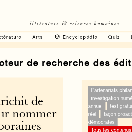
littérature & sciences humaines
ttérature
Arts
Encyclopédie
Quiz
moteur de recherche des édi
Partenariats phila
investigation num
nrichit de
annuel
test gratui
our nommer
réel
façon proact
démocrates
poraines
Tous les contenus