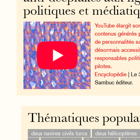
politiques et médiati
YouTube élargit son
contenus générés pa
de personnalités 
désormais accessib
responsables polit
pilotes.
Encyclopédie
| Le 
Sambuc éditeur.
Thématiques popula
deux navires civils turcs
deux hélicoptères