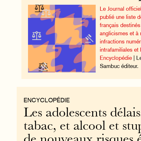
Le Journal offic
publié une liste 
français destinés
anglicismes et à 
infractions numér
intrafamiliales et
Encyclopédie
| L
Sambuc éditeur.
ENCYCLOPÉDIE
Les adolescents délais
tabac, et alcool et stu
de nouveaux risques