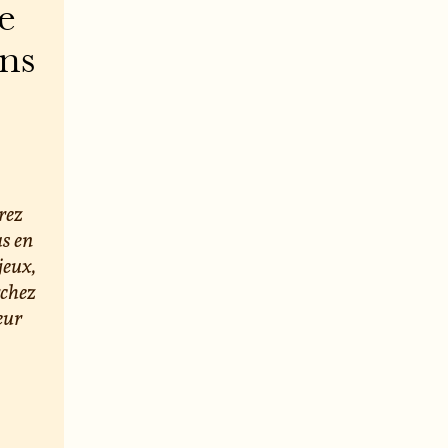
e
ons
rez
us en
jeux,
rchez
eur