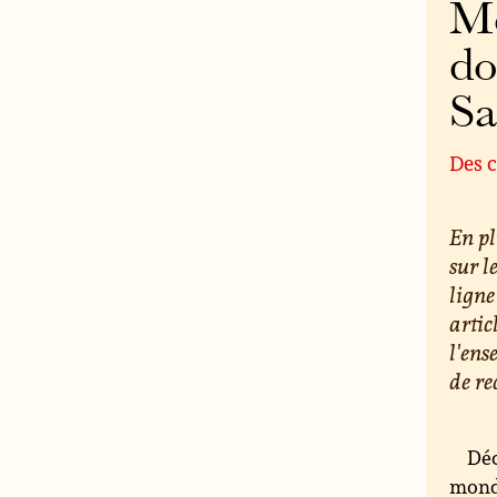
Mo
do
S
Des c
En pl
sur l
ligne
artic
l'ens
de re
Déc
monde