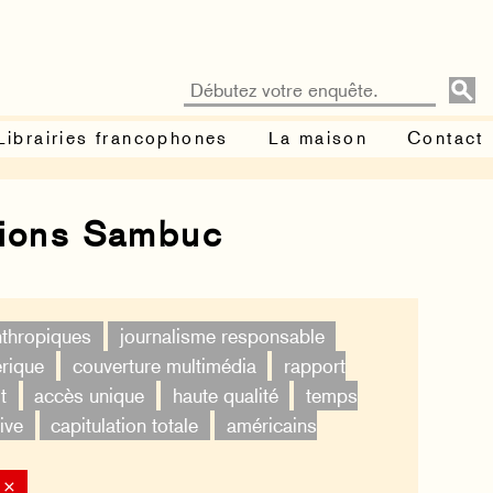
Librairies francophones
La maison
Contact
tions Sambuc
nthropiques
journalisme responsable
érique
couverture multimédia
rapport
t
accès unique
haute qualité
temps
ive
capitulation totale
américains
 ×