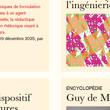
l’ingénier
niques de formulation
ées à un agent
cielle, la rédactique
on rhétorique visant à
urs.
19 décembre 2025, par
ENCYCLOPÉDIE
spositif
Guy de M
gures