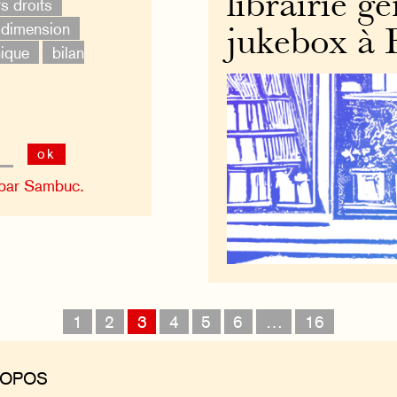
librairie g
s droits
 dimension
jukebox à
ique
bilan
ok
 par Sambuc.
1
2
3
4
5
6
…
16
ROPOS