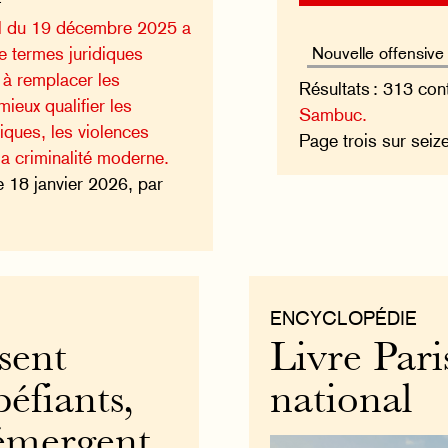
iel du 19 décembre 2025 a
de termes juridiques
 à remplacer les
Résultats : 313 con
mieux qualifier les
Sambuc.
iques, les violences
Page trois sur seiz
 la criminalité moderne.
e 18 janvier 2026, par
ENCYCLOPÉDIE
sent
Livre Pari
péfiants,
national
 émergent