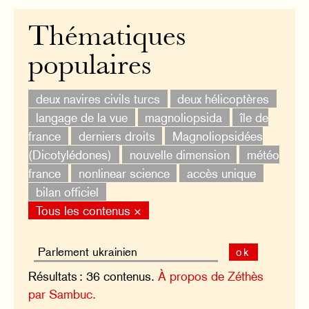
Thématiques
populaires
deux navires civils turcs
deux hélicoptères
langage de la vue
magnoliopsida
île de
france
derniers droits
Magnoliopsidées
(Dicotylédones)
nouvelle dimension
météo
france
nonlinear science
accès unique
bilan officiel
Tous les contenus ×
ok
Résultats : 36 contenus.
À propos de Zéthès
par Sambuc.