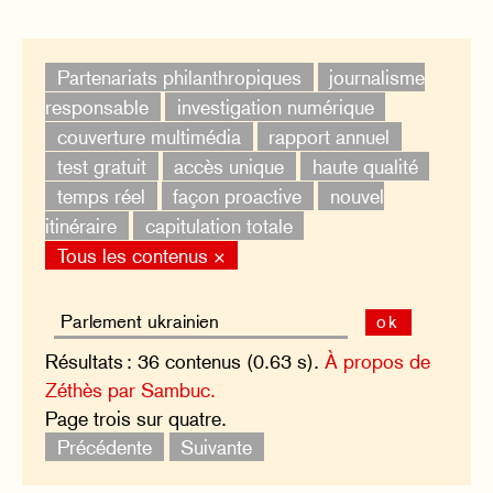
Partenariats philanthropiques
journalisme
responsable
investigation numérique
couverture multimédia
rapport annuel
test gratuit
accès unique
haute qualité
temps réel
façon proactive
nouvel
itinéraire
capitulation totale
Tous les contenus ×
ok
Résultats : 36 contenus (0.63 s).
À propos de
Zéthès par Sambuc.
Page trois sur quatre.
Précédente
Suivante