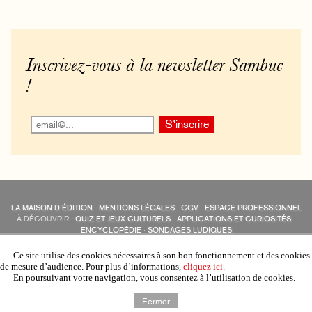
Inscrivez-vous à la newsletter Sambuc
!
LA MAISON D’ÉDITION
·
MENTIONS LÉGALES
·
CGV
·
ESPACE PROFESSIONNEL
À DÉCOUVRIR :
QUIZ ET JEUX CULTURELS
·
APPLICATIONS ET CURIOSITÉS
·
ENCYCLOPÉDIE
·
SONDAGES LUDIQUES
LES ÉDITIONS SAMBUC SUR LES RÉSEAUX SOCIAUX
COLLECTIONS :
SAMBUC
·
ÉDISOLUM
·
REVUE LITTÉRAIRE
L’EAU-FORTE
Ce site utilise des cookies nécessaires à son bon fonctionnement et des cookies
AUTRES SITES :
COLL. « LES ÉDISOLUM »
de mesure d’audience. Pour plus d’informations,
cliquez ici
.
En poursuivant votre navigation, vous consentez à l’utilisation de cookies.
Fermer