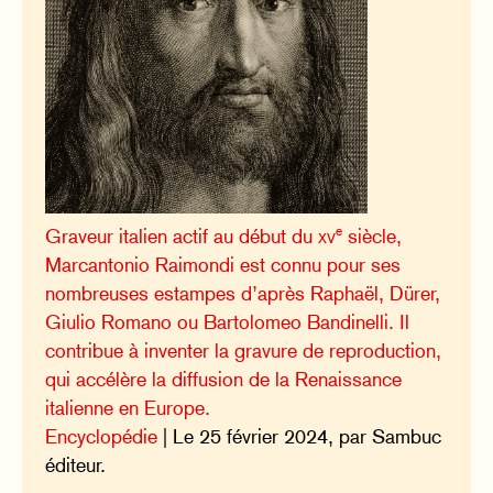
e
Graveur italien actif au début du
xv
siècle,
Marcantonio Raimondi est connu pour ses
nombreuses estampes d’après Raphaël, Dürer,
Giulio Romano ou Bartolomeo Bandinelli. Il
contribue à inventer la gravure de reproduction,
qui accélère la diffusion de la Renaissance
italienne en Europe.
Encyclopédie
| Le 25 février 2024, par Sambuc
éditeur.