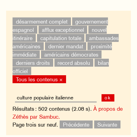
désarmement complet
gouvernement
espagnol
afflux exceptionnel
nouvel
itinéraire
capitulation totale
ambassades
américaines
dernier mandat
proximité
immédiate
américains démocrates
derniers droits
record absolu
bilan
officiel
Tous les contenus ×
ok
Résultats : 502 contenus (2.08 s).
À propos de
Zéthès par Sambuc.
Page trois sur neuf.
Précédente
Suivante