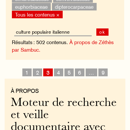
euphorbiaceae
dipterocarpaceae
Tous les contenus ×
ok
Résultats : 502 contenus.
À propos de Zéthès
par Sambuc.
1
2
3
4
5
6
…
9
À PROPOS
Moteur de recherche
et veille
documentaire avec