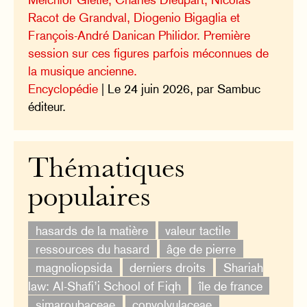
Racot de Grandval, Diogenio Bigaglia et
François-André Danican Philidor. Première
session sur ces figures parfois méconnues de
la musique ancienne.
Encyclopédie
| Le 24 juin 2026, par Sambuc
éditeur.
Thématiques
populaires
hasards de la matière
valeur tactile
ressources du hasard
âge de pierre
magnoliopsida
derniers droits
Shariah
law: Al-Shafi’i School of Fiqh
île de france
simaroubaceae
convolvulaceae