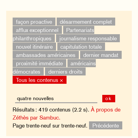
façon proactive
désarmement complet
afflux exceptionnel
Partenariats
philanthropiques
journalisme responsable
nouvel itinéraire
capitulation totale
ambassades américaines
dernier mandat
proximité immédiate
américains
démocrates
derniers droits
Tous les contenus ×
ok
Résultats : 419 contenus (2.2 s).
À propos de
Zéthès par Sambuc.
Page trente-neuf sur trente-neuf.
Précédente