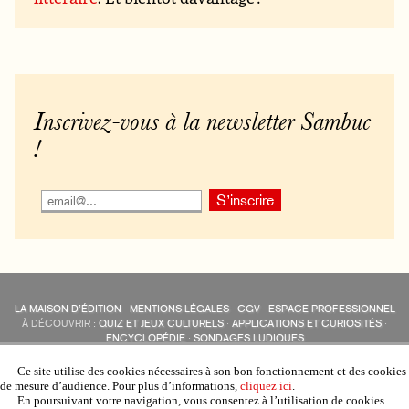
Inscrivez-vous à la newsletter Sambuc
!
LA MAISON D’ÉDITION
·
MENTIONS LÉGALES
·
CGV
·
ESPACE PROFESSIONNEL
À DÉCOUVRIR :
QUIZ ET JEUX CULTURELS
·
APPLICATIONS ET CURIOSITÉS
·
ENCYCLOPÉDIE
·
SONDAGES LUDIQUES
LES ÉDITIONS SAMBUC SUR LES RÉSEAUX SOCIAUX
COLLECTIONS :
SAMBUC
·
ÉDISOLUM
·
REVUE LITTÉRAIRE
L’EAU-FORTE
Ce site utilise des cookies nécessaires à son bon fonctionnement et des cookies
AUTRES SITES :
COLL. « LES ÉDISOLUM »
de mesure d’audience. Pour plus d’informations,
cliquez ici
.
En poursuivant votre navigation, vous consentez à l’utilisation de cookies.