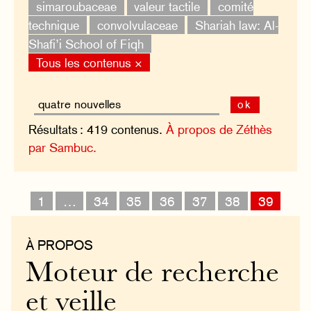
simaroubaceae
valeur tactile
comité
technique
convolvulaceae
Shariah law: Al-
Shafi’i School of Fiqh
Tous les contenus ×
ok
Résultats : 419 contenus.
À propos de Zéthès
par Sambuc.
1
…
34
35
36
37
38
39
À PROPOS
Moteur de recherche
et veille