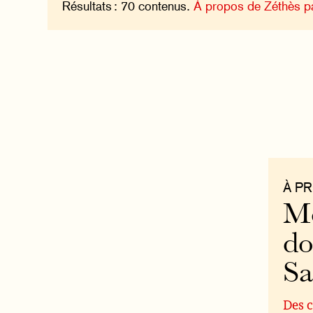
Résultats : 70 contenus.
À propos de Zéthès p
À P
Mo
do
S
Des c