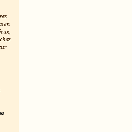
rez
us en
jeux,
rchez
eur
s
e
es