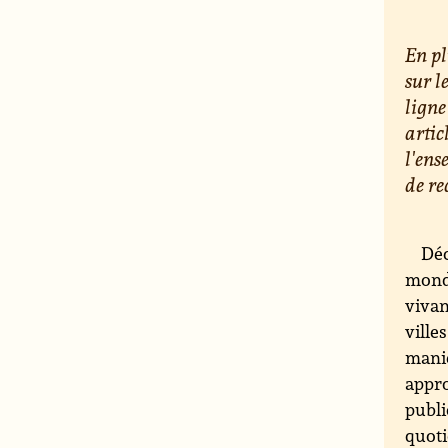
En pl
sur l
ligne
artic
l'ens
de re
Déc
monde
vivan
ville
maniè
appro
publi
quoti