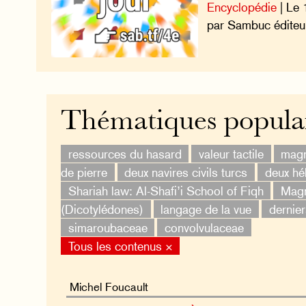
Encyclopédie
| Le 
par Sambuc éditeu
Thématiques popula
ressources du hasard
valeur tactile
magn
de pierre
deux navires civils turcs
deux hé
Shariah law: Al-Shafi’i School of Fiqh
Magn
(Dicotylédones)
langage de la vue
dernier
simaroubaceae
convolvulaceae
Tous les contenus ×