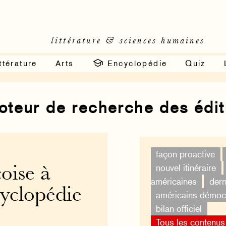
littérature & sciences humaines
ttérature
Arts
Encyclopédie
Quiz
moteur de recherche des édi
façon proactive
nouvel itinéraire
oise à
américaines
dern
cyclopédie
américains démoc
bilan officiel
Tous les contenus