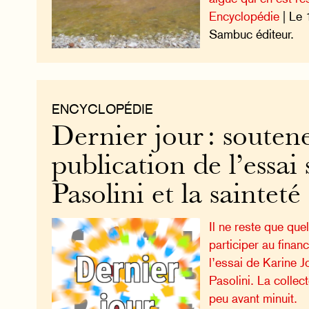
Encyclopédie
| Le 
Sambuc éditeur.
ENCYCLOPÉDIE
Dernier jour : soutene
publication de l’essai 
Pasolini et la sainteté
Il ne reste que qu
participer au finan
l’essai de Karine J
Pasolini. La collec
peu avant minuit.