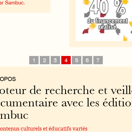
ar Sambuc.
1
2
3
4
5
6
7
ROPOS
teur de recherche et veill
cumentaire avec les éditi
ambuc
ontenus culturels et éducatifs variés