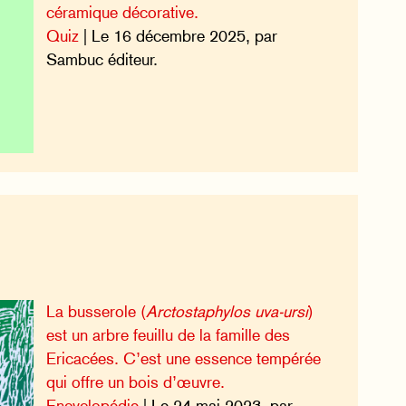
céramique décorative.
Quiz
| Le 16 décembre 2025, par
Sambuc éditeur.
La busserole (
Arctostaphylos uva-ursi
)
est un arbre feuillu de la famille des
Ericacées. C’est une essence tempérée
qui offre un bois d’œuvre.
Encyclopédie
| Le 24 mai 2023, par