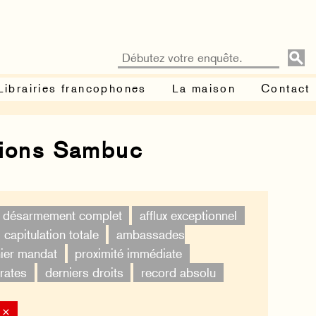
Librairies francophones
La maison
Contact
tions Sambuc
désarmement complet
afflux exceptionnel
capitulation totale
ambassades
ier mandat
proximité immédiate
rates
derniers droits
record absolu
 ×