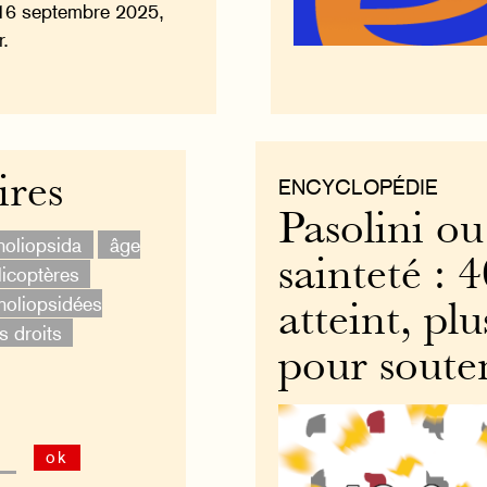
16 septembre 2025,
r.
ires
ENCYCLOPÉDIE
Pasolini ou
oliopsida
âge
sainteté : 
licoptères
oliopsidées
atteint, pl
s droits
pour souten
ok