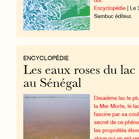
Encyclopédie
| Le 
Sambuc éditeur.
ENCYCLOPÉDIE
Les eaux roses du lac
au Sénégal
Deuxième lac le pl
la Mer Morte, le l
fascine par sa cou
secret de ce phéno
les propriétés éton
algue qui en est r