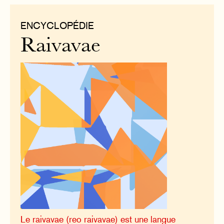
ENCYCLOPÉDIE
Raivavae
Le raivavae (reo raivavae) est une langue