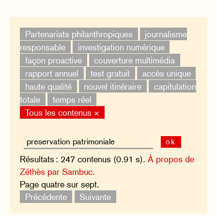
Partenariats philanthropiques
journalisme
responsable
investigation numérique
façon proactive
couverture multimédia
rapport annuel
test gratuit
accès unique
haute qualité
nouvel itinéraire
capitulation
totale
temps réel
Tous les contenus ×
ok
Résultats : 247 contenus (0.91 s).
À propos de
Zéthès par Sambuc.
Page quatre sur sept.
Précédente
Suivante