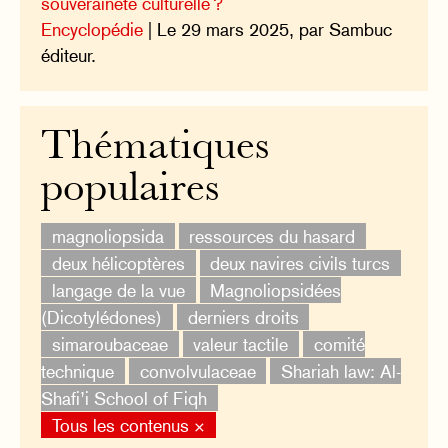
souveraineté culturelle ?
Encyclopédie
| Le 29 mars 2025, par Sambuc
éditeur.
Thématiques
populaires
magnoliopsida
ressources du hasard
deux hélicoptères
deux navires civils turcs
langage de la vue
Magnoliopsidées
(Dicotylédones)
derniers droits
simaroubaceae
valeur tactile
comité
technique
convolvulaceae
Shariah law: Al-
Shafi’i School of Fiqh
Tous les contenus ×