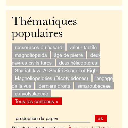
Thématiques
populaires
ressources du hasard
valeur tactile
magnoliopsida
âge de pierre
deux
navires civils turcs
deux hélicoptères
Shariah law: Al-Shafi’i School of Fiqh
Magnoliopsidées (Dicotylédones)
langage
de la vue
derniers droits
simaroubaceae
convolvulaceae
Tous les contenus ×
ok