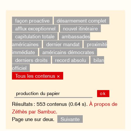
façon proactive
désarmement complet
afflux exceptionnel
nouvel itinéraire
capitulation totale
ambassades
américaines
dernier mandat
proximité
immédiate
américains démocrates
derniers droits
record absolu
bilan
officiel
Tous les contenus ×
ok
Résultats : 553 contenus (0.64 s).
À propos de
Zéthès par Sambuc.
Page une sur deux.
Suivante