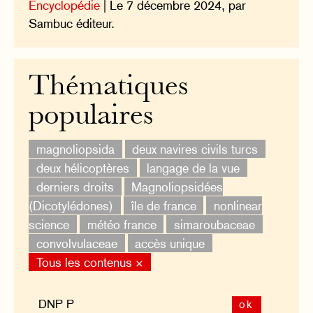
Encyclopédie
| Le 7 décembre 2024, par
Sambuc éditeur.
Thématiques
populaires
magnoliopsida
deux navires civils turcs
deux hélicoptères
langage de la vue
derniers droits
Magnoliopsidées
(Dicotylédones)
île de france
nonlinear
science
météo france
simaroubaceae
convolvulaceae
accès unique
Tous les contenus ×
ok