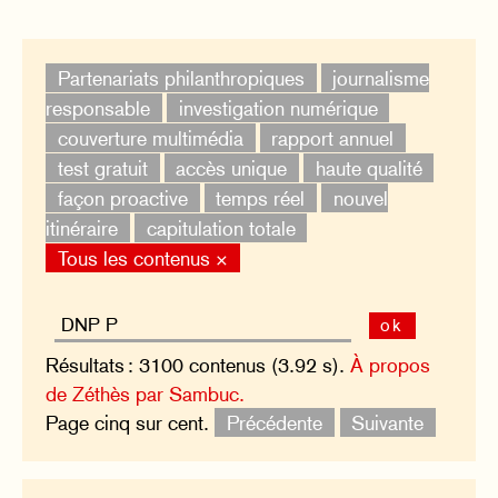
Partenariats philanthropiques
journalisme
responsable
investigation numérique
couverture multimédia
rapport annuel
test gratuit
accès unique
haute qualité
façon proactive
temps réel
nouvel
itinéraire
capitulation totale
Tous les contenus ×
ok
Résultats : 3100 contenus (3.92 s).
À propos
de Zéthès par Sambuc.
Page cinq sur cent.
Précédente
Suivante