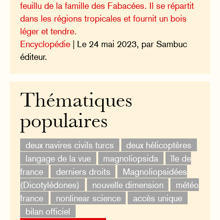
feuillu de la famille des Fabacées. Il se répartit
dans les régions tropicales et fournit un bois
léger et tendre.
Encyclopédie
| Le 24 mai 2023, par Sambuc
éditeur.
Thématiques
populaires
deux navires civils turcs
deux hélicoptères
langage de la vue
magnoliopsida
île de
france
derniers droits
Magnoliopsidées
(Dicotylédones)
nouvelle dimension
météo
france
nonlinear science
accès unique
bilan officiel