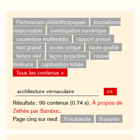
Partenariats philanthropiques
journalisme
responsable
investigation numérique
couverture multimédia
rapport annuel
test gratuit
accès unique
haute qualité
temps réel
façon proactive
nouvel
itinéraire
capitulation totale
Tous les contenus ×
ok
Résultats : 99 contenus (0.74 s).
À propos de
Zéthès par Sambuc.
Page cinq sur neuf.
Précédente
Suivante