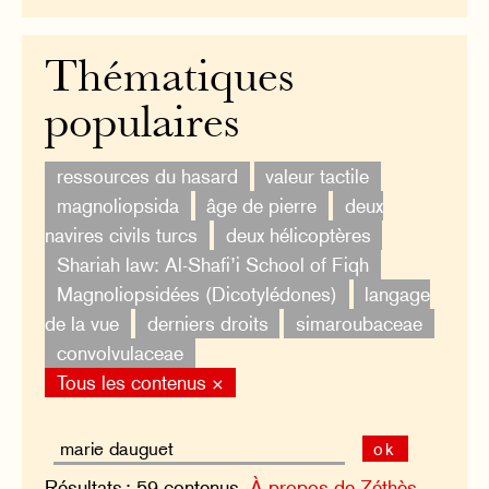
Thématiques
populaires
ressources du hasard
valeur tactile
magnoliopsida
âge de pierre
deux
navires civils turcs
deux hélicoptères
Shariah law: Al-Shafi’i School of Fiqh
Magnoliopsidées (Dicotylédones)
langage
de la vue
derniers droits
simaroubaceae
convolvulaceae
Tous les contenus ×
ok
Résultats : 59 contenus.
À propos de Zéthès