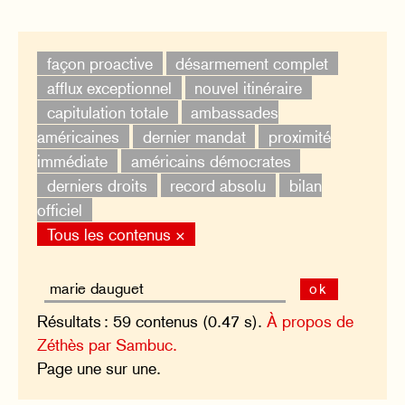
façon proactive
désarmement complet
afflux exceptionnel
nouvel itinéraire
capitulation totale
ambassades
américaines
dernier mandat
proximité
immédiate
américains démocrates
derniers droits
record absolu
bilan
officiel
Tous les contenus ×
ok
Résultats : 59 contenus (0.47 s).
À propos de
Zéthès par Sambuc.
Page une sur une.