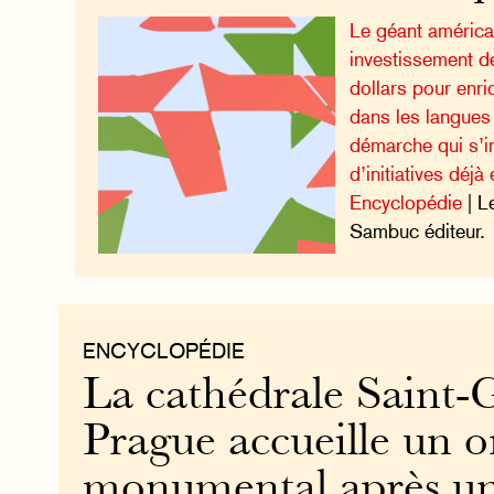
Le géant américa
investissement de
dollars pour enri
dans les langue
démarche qui s’in
d’initiatives déjà
Encyclopédie
| L
Sambuc éditeur.
ENCYCLOPÉDIE
La cathédrale Saint-
Prague accueille un 
monumental après un 