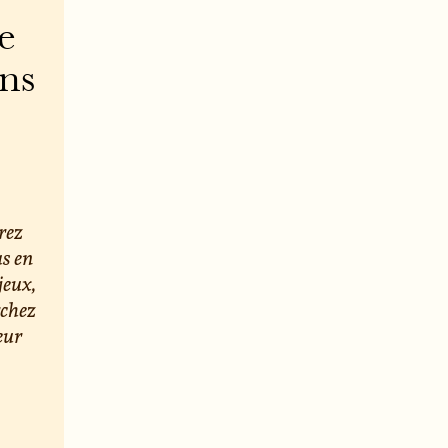
e
ons
rez
us en
jeux,
rchez
eur