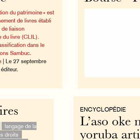
ion du patrimoine » est
ement de livres établi
de liaison
e du livre (CLIL).
ssification dans le
tions Sambuc.
e
| Le 27 septembre
éditeur.
ires
ENCYCLOPÉDIE
L’aso oke n
langage de la
yoruba art
s droits