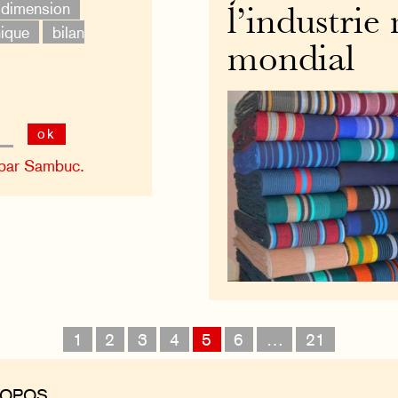
 dimension
l’industrie
ique
bilan
mondial
ok
 par Sambuc.
1
2
3
4
5
6
…
21
ROPOS