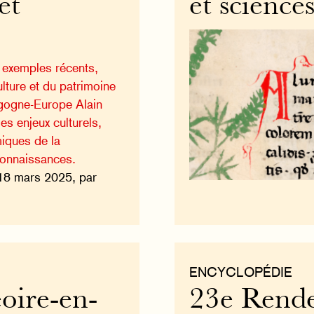
et
et science
s exemples récents,
lture et du patrimoine
rgogne-Europe Alain
es enjeux culturels,
iques de la
connaissances.
18 mars 2025, par
ENCYCLOPÉDIE
oire-en-
23e Rendez