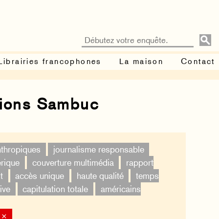
Librairies francophones
La maison
Contact
tions Sambuc
nthropiques
journalisme responsable
érique
couverture multimédia
rapport
t
accès unique
haute qualité
temps
ive
capitulation totale
américains
 ×