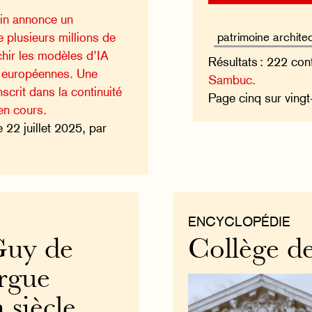
in annonce un
 plusieurs millions de
chir les modèles d’IA
Résultats : 222 con
s européennes. Une
Sambuc.
scrit dans la continuité
Page cinq sur vingt
 en cours.
e 22 juillet 2025, par
ENCYCLOPÉDIE
Guy de
Collège d
orgue
siècle