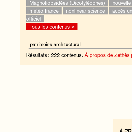
Magnoliopsidées (Dicotylédones)
nouvelle
météo france
nonlinear science
accès un
officiel
Tous les contenus ×
Résultats : 222 contenus.
À propos de Zéthès
À P