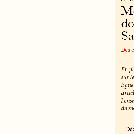
Mo
do
S
Des c
En pl
sur l
ligne
artic
l'ens
de re
Déc