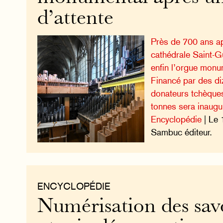
d’attente
Près de 700 ans ap
cathédrale Saint-G
enfin l’orgue monum
Financé par des diz
donateurs tchèques
tonnes sera inaugu
Encyclopédie
| Le 
Sambuc éditeur.
ENCYCLOPÉDIE
Numérisation des savo