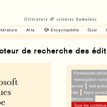
littérature & sciences humaines
ttérature
Arts
Encyclopédie
Quiz
moteur de recherche des édi
Partenariats phila
investigation num
osoft
annuel
test gratui
ues
réel
façon proact
démocrates
pe
Tous les contenus