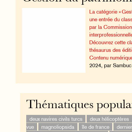
La catégorie « Gest
une entrée du class
par la Commission 
interprofessionnell
Découvrez cette cla
thésaurus des édi
Contenu numériqu
2024, par Sambuc 
Thématiques popula
deux navires civils turcs
deux hélicoptères
vue
magnoliopsida
île de france
dernier