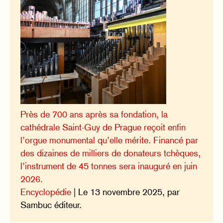
Près de 700 ans après sa fondation, la
cathédrale Saint-Guy de Prague reçoit enfin
l’orgue monumental qu’elle mérite. Financé par
des dizaines de milliers de donateurs tchèques,
l’instrument de 45 tonnes sera inauguré en juin
2026.
Encyclopédie
| Le 13 novembre 2025, par
Sambuc éditeur.