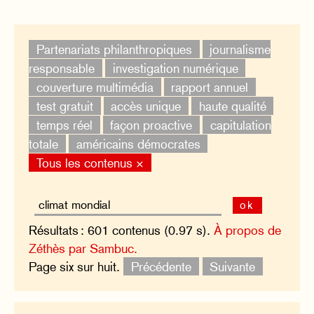
Partenariats philanthropiques
journalisme
responsable
investigation numérique
couverture multimédia
rapport annuel
test gratuit
accès unique
haute qualité
temps réel
façon proactive
capitulation
totale
américains démocrates
Tous les contenus ×
ok
Résultats : 601 contenus (0.97 s).
À propos de
Zéthès par Sambuc.
Page six sur huit.
Précédente
Suivante