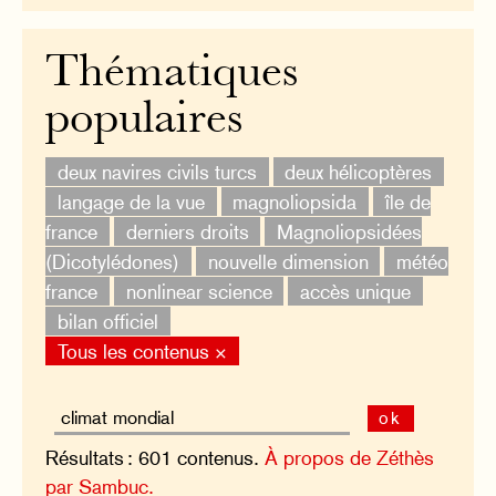
Thématiques
populaires
deux navires civils turcs
deux hélicoptères
langage de la vue
magnoliopsida
île de
france
derniers droits
Magnoliopsidées
(Dicotylédones)
nouvelle dimension
météo
france
nonlinear science
accès unique
bilan officiel
Tous les contenus ×
ok
Résultats : 601 contenus.
À propos de Zéthès
par Sambuc.