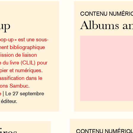
CONTENU NUMÉRI
up
Albums an
op-up » est une sous-
ment bibliographique
ission de liaison
e du livre (CLIL) pour
pier et numériques.
ssification dans le
tions Sambuc.
e
| Le 27 septembre
éditeur.
CONTENU NUMÉRIQ