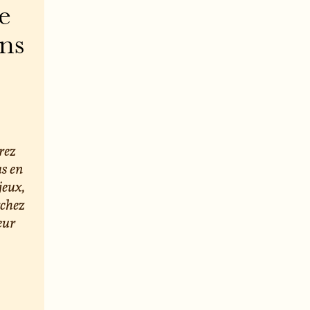
e
ons
rez
us en
jeux,
rchez
eur