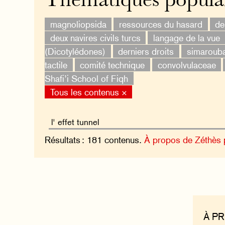
Thématiques popula
magnoliopsida
ressources du hasard
de
deux navires civils turcs
langage de la vue
(Dicotylédones)
derniers droits
simaroub
tactile
comité technique
convolvulaceae
Shafi’i School of Fiqh
Tous les contenus ×
Résultats : 181 contenus.
À propos de Zéthès
À P