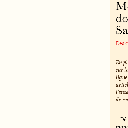
Mo
do
S
Des c
En pl
sur l
ligne
artic
l'ens
de re
Déc
monde