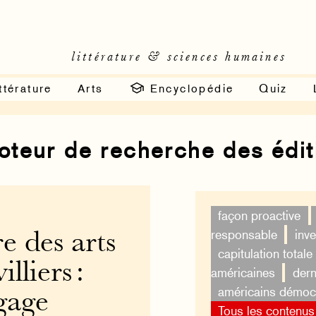
littérature & sciences humaines
ttérature
Arts
Encyclopédie
Quiz
moteur de recherche des édi
façon proactive
responsable
inv
 des arts
capitulation totale
lliers :
américaines
dern
américains démoc
ngage
Tous les contenus