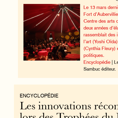
Le 13 mars dernie
Fort d’Aubervilli
Centre des arts 
deux années d’él
rassemblait des 
l’art (Yoshi Oïda
(Cynthia Fleury) 
politiques.
Encyclopédie
| L
Sambuc éditeur.
ENCYCLOPÉDIE
Les innovations réco
lors des Trophées du 