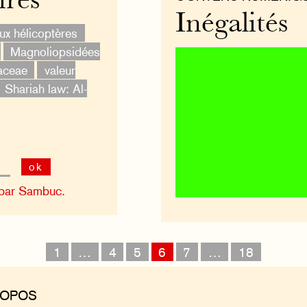
ires
Inégalités
ux hélicoptères
Magnoliopsidées
aceae
valeur
Shariah law: Al-
ok
 par Sambuc.
1
…
4
5
6
7
…
18
ROPOS