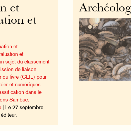
n et
Archéolog
ation et
ation et
aluation et
 un sujet du classement
ission de liaison
e du livre (CLIL) pour
pier et numériques.
ssification dans le
tions Sambuc.
e
| Le 27 septembre
éditeur.