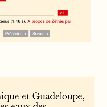
ok
tenus (1.46 s).
À propos de Zéthès par
t.
Précédente
Suivante
ique et Guadeloupe,
es eaux des