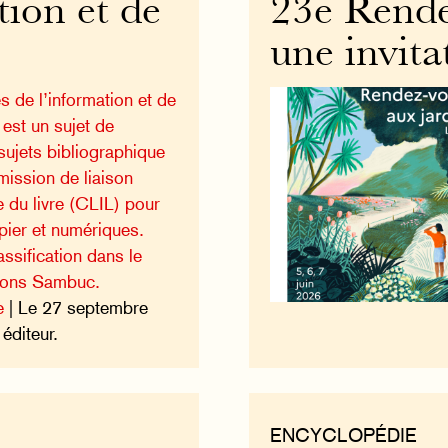
tion et de
23e Rendez
une invita
s de l’information et de
est un sujet de
sujets bibliographique
mission de liaison
e du livre (CLIL) pour
pier et numériques.
ssification dans le
tions Sambuc.
e
| Le 27 septembre
éditeur.
ENCYCLOPÉDIE