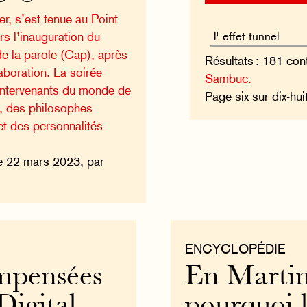
r, s’est tenue au Point
ers l’inauguration du
de la parole (Cap), après
Résultats : 181 con
aboration. La soirée
Sambuc.
intervenants du monde de
Page six sur dix-hui
), des philosophes
et des personnalités
e 22 mars 2023, par
ENCYCLOPÉDIE
mpensées
En Martin
Digital
pourquoi l