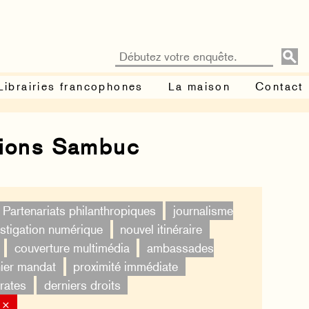
Librairies francophones
La maison
Contact
tions Sambuc
Partenariats philanthropiques
journalisme
estigation numérique
nouvel itinéraire
couverture multimédia
ambassades
ier mandat
proximité immédiate
rates
derniers droits
 ×