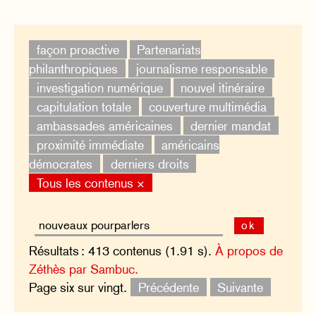
façon proactive
Partenariats
philanthropiques
journalisme responsable
investigation numérique
nouvel itinéraire
capitulation totale
couverture multimédia
ambassades américaines
dernier mandat
proximité immédiate
américains
démocrates
derniers droits
Tous les contenus ×
ok
Résultats : 413 contenus (1.91 s).
À propos de
Zéthès par Sambuc.
Page six sur vingt.
Précédente
Suivante