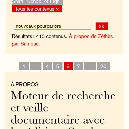
Shafi’i School of Fiqh
Tous les contenus ×
ok
Résultats : 413 contenus.
À propos de Zéthès
par Sambuc.
1
…
4
5
6
7
…
20
À PROPOS
Moteur de recherche
et veille
documentaire avec