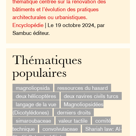
thématique centrée sur la rénovation des
bâtiments et l’évolution des pratiques
architecturales ou urbanistiques.
Encyclopédie
| Le 19 octobre 2024, par
Sambuc éditeur.
Thématiques
populaires
magnoliopsida
ressources du hasard
deux hélicoptères
deux navires civils turcs
langage de la vue
Magnoliopsidées
(Dicotylédones)
derniers droits
simaroubaceae
valeur tactile
comité
technique
convolvulaceae
Shariah law: Al-