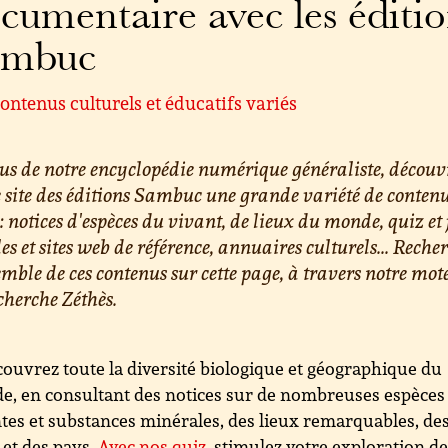
cumentaire avec les éditi
ambuc
ontenus culturels et éducatifs variés
us de notre encyclopédie numérique généraliste, découv
e site des éditions Sambuc une grande variété de conten
 : notices d'espèces du vivant, de lieux du monde, quiz et 
les et sites web de référence, annuaires culturels... Reche
emble de ces contenus sur cette page, à travers notre mot
cherche Zéthès.
ouvrez toute la diversité biologique et géographique du
, en consultant des notices sur de nombreuses espèces
tes et substances minérales, des lieux remarquables, de
s et des pays.
Avec nos quiz
, stimulez votre exploration d