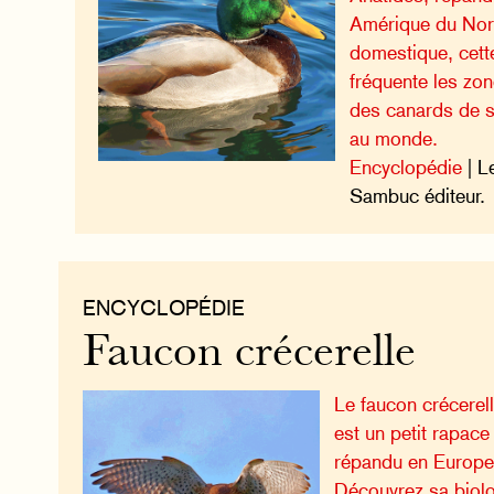
Amérique du Nor
domestique, cet
fréquente les zon
des canards de 
au monde.
Encyclopédie
| L
Sambuc éditeur.
ENCYCLOPÉDIE
Faucon crécerelle
Le faucon crécerell
est un petit rapace
répandu en Europe,
Découvrez sa biolo