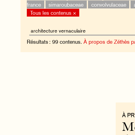
france
simaroubaceae
convolvulaceae
Tous les contenus ×
Résultats : 99 contenus.
À propos de Zéthès p
À P
Mo