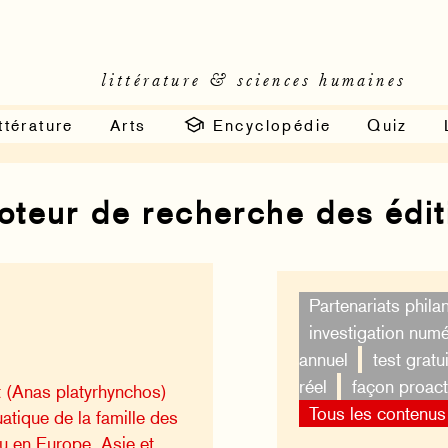
littérature & sciences humaines
ttérature
Arts
Encyclopédie
Quiz
moteur de recherche des édi
Partenariats phila
investigation num
annuel
test gratui
réel
façon proact
t (Anas platyrhynchos)
Tous les contenus
atique de la famille des
u en Europe, Asie et