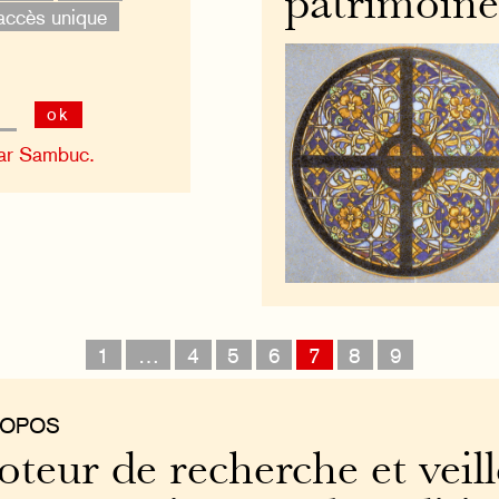
patrimoine
accès unique
ok
ar Sambuc.
1
…
4
5
6
7
8
9
ROPOS
teur de recherche et veill