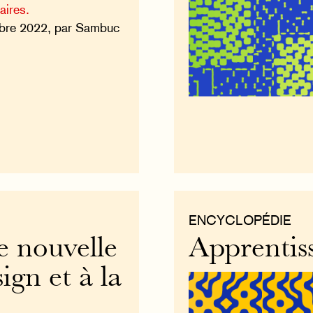
aires.
obre 2022, par Sambuc
ENCYCLOPÉDIE
e nouvelle
Apprentiss
ign et à la