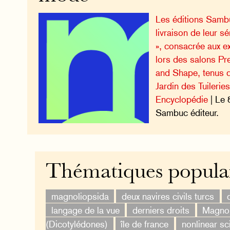
Les éditions Sambu
livraison de leur s
», consacrée aux e
lors des salons Pr
and Shape, tenus 
Jardin des Tuileries
Encyclopédie
| Le 
Sambuc éditeur.
Thématiques popula
magnoliopsida
deux navires civils turcs
langage de la vue
derniers droits
Magnol
(Dicotylédones)
île de france
nonlinear sc