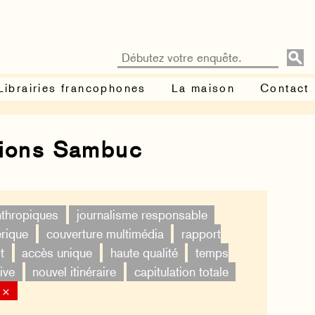
Librairies francophones
La maison
Contact
tions Sambuc
nthropiques
journalisme responsable
érique
couverture multimédia
rapport
t
accès unique
haute qualité
temps
ive
nouvel itinéraire
capitulation totale
 ×