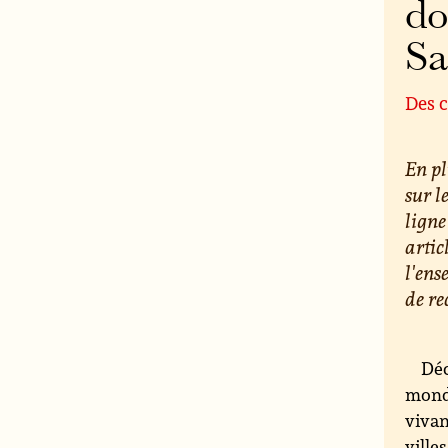
do
S
Des c
En pl
sur l
ligne
artic
l'ens
de re
Déc
monde
vivan
ville