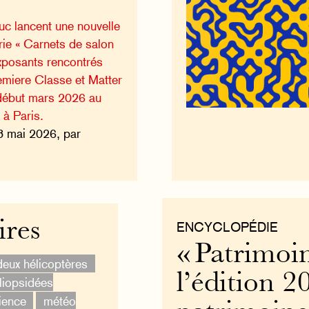
c lancent une nouvelle
érie « Carnets de salon
xposants rencontrés
emiere Classe et Matter
début mars 2026 au
 à Paris.
8 mai 2026, par
ires
ENCYCLOPÉDIE
« Patrimoin
deux hélicoptères
l’édition 2
iopsidées
ience
météo