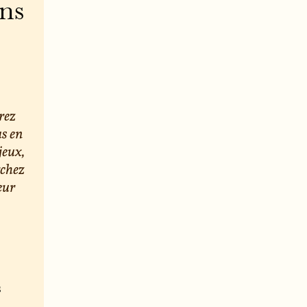
ons
rez
us en
jeux,
rchez
eur
s
e