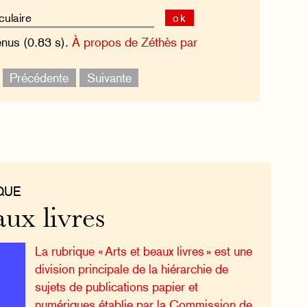
ok
enus (0.83 s).
À propos de Zéthès par
.
Précédente
Suivante
QUE
aux livres
La rubrique « Arts et beaux livres » est une
division principale de la hiérarchie de
sujets de publications papier et
numériques établie par la Commission de