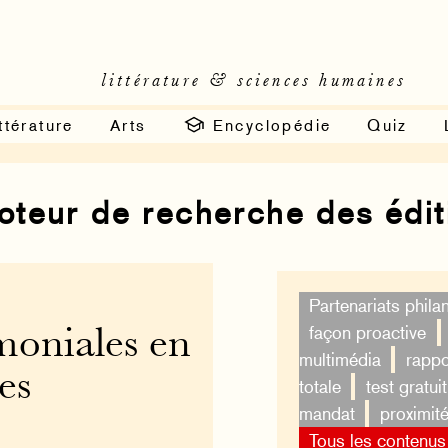
littérature & sciences humaines
ttérature
Arts
Encyclopédie
Quiz
moteur de recherche des édi
Partenariats phila
façon proactive
imoniales en
multimédia
rappo
es
totale
test gratuit
mandat
proximit
Tous les contenus