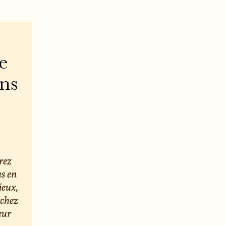
e
ons
rez
us en
jeux,
rchez
eur