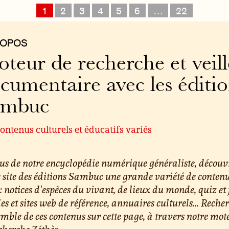
1
2
3
4
5
6
…
22
ROPOS
teur de recherche et veill
cumentaire avec les éditi
ambuc
ontenus culturels et éducatifs variés
us de notre encyclopédie numérique généraliste, découv
e site des éditions Sambuc une grande variété de conten
 : notices d'espèces du vivant, de lieux du monde, quiz et 
les et sites web de référence, annuaires culturels... Reche
emble de ces contenus sur cette page, à travers notre mot