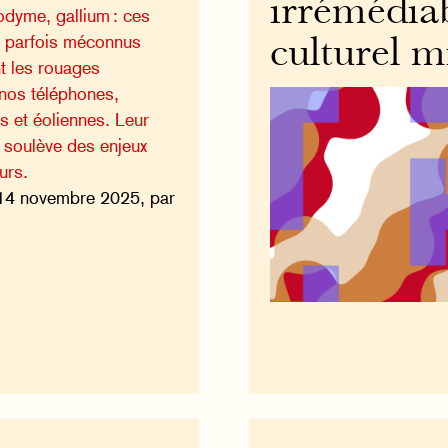
irrémédia
odyme, gallium : ces
 parfois méconnus
culturel m
nt les rouages
nos téléphones,
es et éoliennes. Leur
 soulève des enjeux
urs.
14 novembre 2025, par