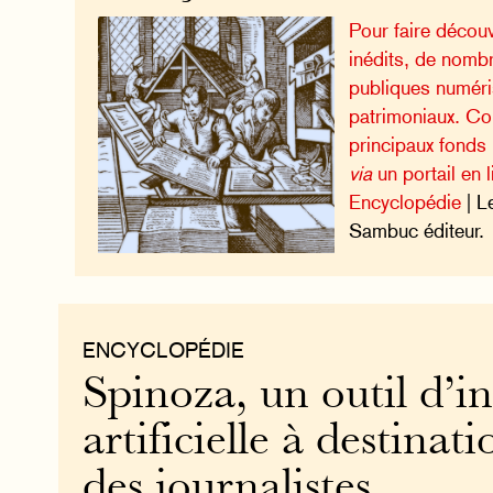
Pour faire décou
inédits, de nomb
publiques numéri
patrimoniaux. C
principaux fonds
via
un portail en l
Encyclopédie
| L
Sambuc éditeur.
ENCYCLOPÉDIE
Spinoza, un outil d’in
artificielle à destinati
des journalistes