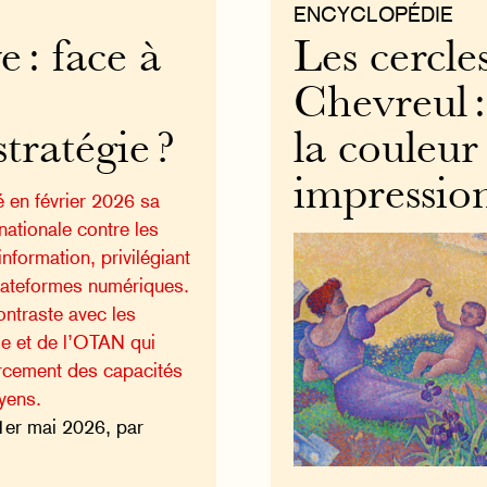
ENCYCLOPÉDIE
 : face à
Les cercl
Chevreul :
tratégie ?
la couleur
impressio
 en février 2026 sa
nationale contre les
information, privilégiant
plateformes numériques.
ontraste avec les
e et de l’OTAN qui
orcement des capacités
yens.
1er mai 2026, par