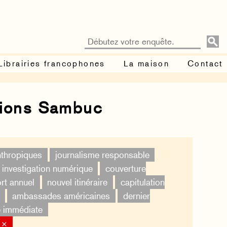
Librairies francophones
La maison
Contact
tions Sambuc
nthropiques
journalisme responsable
investigation numérique
couverture
rt annuel
nouvel itinéraire
capitulation
ambassades américaines
dernier
é immédiate
 ×