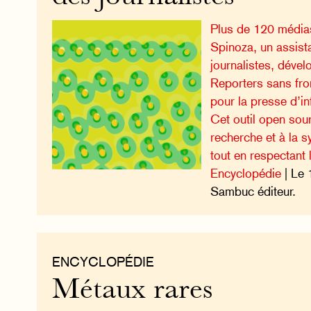
Plus de 120 médias
Spinoza, un assist
journalistes, déve
Reporters sans fron
pour la presse d’i
Cet outil open sour
recherche et à la s
tout en respectant l
Encyclopédie
| Le 
Sambuc éditeur.
ENCYCLOPÉDIE
Métaux rares