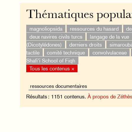
Thématiques popula
magnoliopsida
ressources du hasard
de
deux navires civils turcs
langage de la vue
(Dicotylédones)
derniers droits
simaroub
tactile
comité technique
convolvulaceae
Shafi’i School of Fiqh
Tous les contenus ×
Résultats : 1151 contenus.
À propos de Zéthè