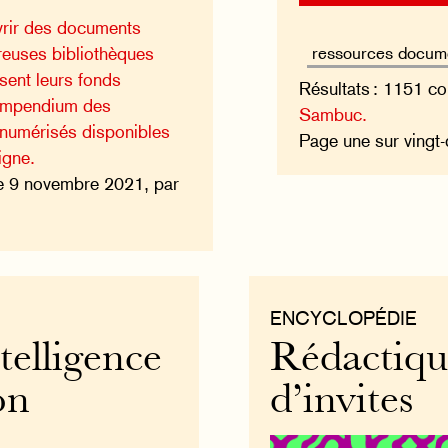
vrir des documents
reuses bibliothèques
sent leurs fonds
Résultats : 1151 co
ompendium des
Sambuc.
 numérisés disponibles
Page une sur vingt
igne.
e 9 novembre 2021, par
ENCYCLOPÉDIE
telligence
Rédactiqu
on
d’invites