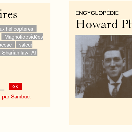
ires
ENCYCLOPÉDIE
Howard Phi
ux hélicoptères
Magnoliopsidées
aceae
valeur
Shariah law: Al-
ok
s par Sambuc.