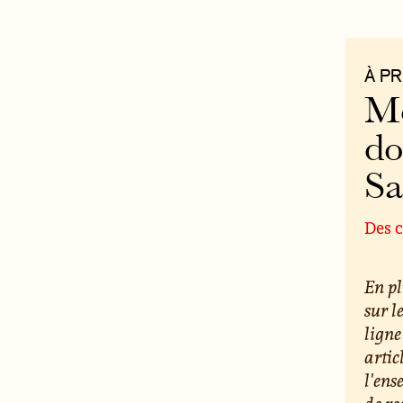
À P
Mo
do
S
Des c
En pl
sur l
ligne
artic
l'ens