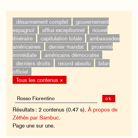
désarmement complet
gouvernement
espagnol
afflux exceptionnel
nouvel
itinéraire
capitulation totale
ambassades
américaines
dernier mandat
proximité
immédiate
américains démocrates
derniers droits
record absolu
bilan
officiel
Tous les contenus ×
ok
Résultats : 2 contenus (0.47 s).
À propos de
Zéthès par Sambuc.
Page une sur une.