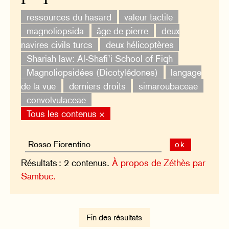
ressources du hasard
valeur tactile
magnoliopsida
âge de pierre
deux
navires civils turcs
deux hélicoptères
Shariah law: Al-Shafi’i School of Fiqh
Magnoliopsidées (Dicotylédones)
langage
de la vue
derniers droits
simaroubaceae
convolvulaceae
Tous les contenus ×
ok
Résultats : 2 contenus.
À propos de Zéthès par
Sambuc.
Fin des résultats