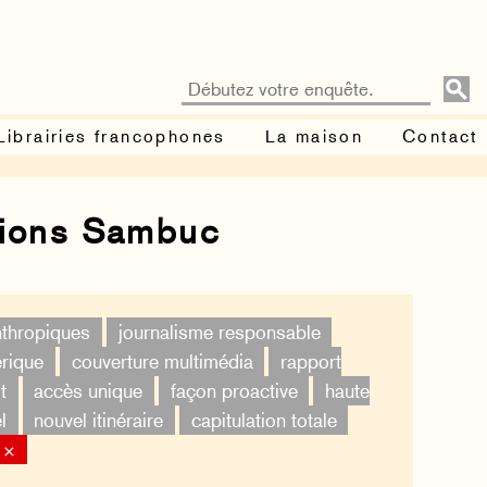
Librairies francophones
La maison
Contact
tions Sambuc
nthropiques
journalisme responsable
érique
couverture multimédia
rapport
t
accès unique
façon proactive
haute
l
nouvel itinéraire
capitulation totale
 ×