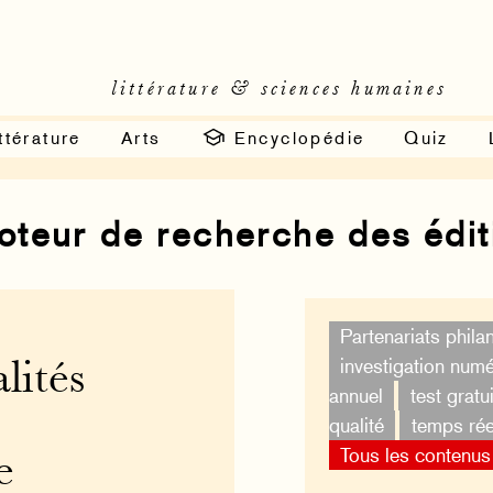
littérature & sciences humaines
ttérature
Arts
Encyclopédie
Quiz
moteur de recherche des édi
Partenariats phila
investigation num
lités
annuel
test gratui
qualité
temps rée
Tous les contenus
e