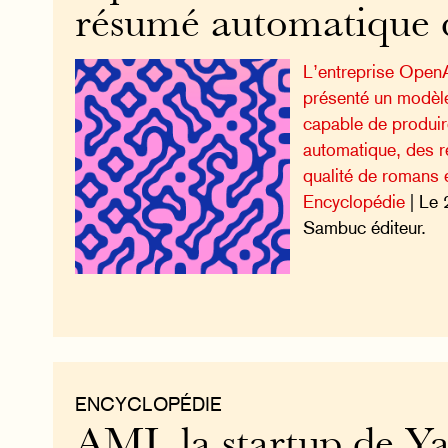
résumé automatique d
L’entreprise Open
présenté un modèle 
capable de produir
automatique, des 
qualité de romans e
Encyclopédie
| Le 
Sambuc éditeur.
ENCYCLOPÉDIE
AMI, la startup de Y