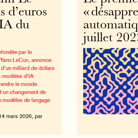
s d’euros
« désappre
 IA du
automatiqu
juillet 20
ofondée par le
s Yann LeCun, annonce
d’un milliard de dollars
s modèles d’IA
rendre le monde
t un changement de
x modèles de langage
14 mars 2026, par