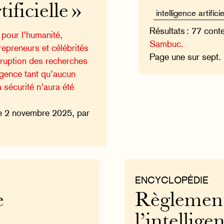
ificielle »
Résultats : 77 cont
 pour l’humanité,
Sambuc.
trepreneurs et célébrités
Page une sur sept
rruption des recherches
ligence tant qu’aucun
 sécurité n’aura été
e 2 novembre 2025, par
ENCYCLOPÉDIE
e
Règlement
l’intelligen