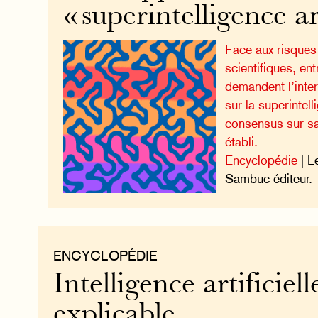
« superintelligence art
Face aux risques
scientifiques, en
demandent l’inte
sur la superintel
consensus sur sa
établi.
Encyclopédie
| L
Sambuc éditeur.
ENCYCLOPÉDIE
Intelligence artificiell
explicable