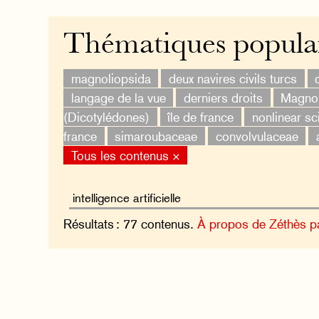
Thématiques popula
magnoliopsida
deux navires civils turcs
langage de la vue
derniers droits
Magnol
(Dicotylédones)
île de france
nonlinear sc
france
simaroubaceae
convolvulaceae
Tous les contenus ×
Résultats : 77 contenus.
À propos de Zéthès p