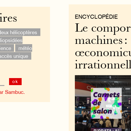
ires
ENCYCLOPÉDIE
Le compor
deux hélicoptères
machines :
iopsidées
ience
météo
œconomicu
accès unique
irrationnel
ok
ar Sambuc.