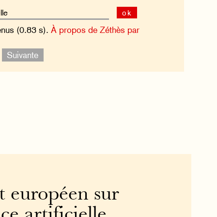
ok
enus (0.83 s).
À propos de Zéthès par
.
Suivante
 européen sur
ce artificielle