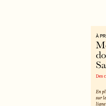
À P
Mo
do
S
Des c
En pl
sur l
ligne