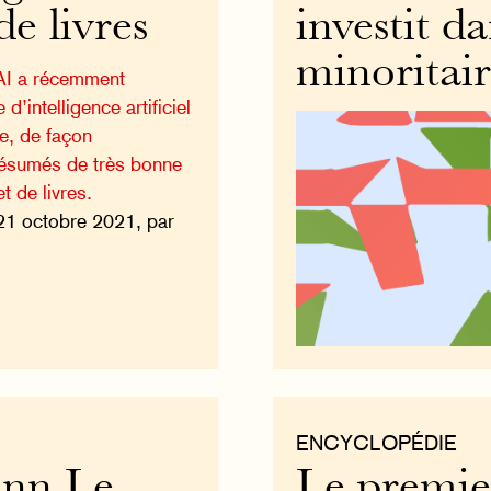
e livres
investit d
minoritai
AI a récemment
d’intelligence artificiel
e, de façon
résumés de très bonne
t de livres.
21 octobre 2021, par
ENCYCLOPÉDIE
ann Le
Le premie