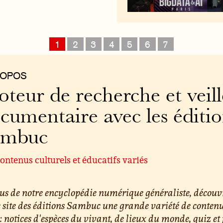
1
2
3
4
5
6
7
ROPOS
teur de recherche et veill
cumentaire avec les éditi
ambuc
ontenus culturels et éducatifs variés
us de notre encyclopédie numérique généraliste, découv
e site des éditions Sambuc une grande variété de conten
 : notices d'espèces du vivant, de lieux du monde, quiz et 