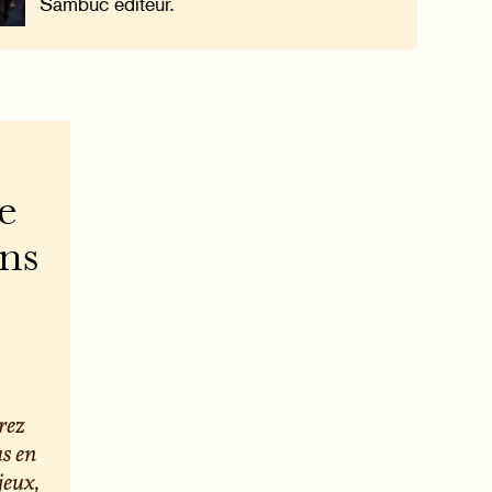
Sambuc éditeur.
e
ons
rez
us en
jeux,