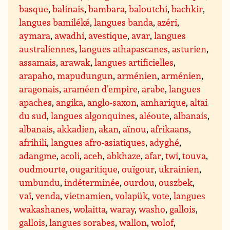
basque
,
balinais
,
bambara
,
baloutchi
,
bachkir
,
langues bamiléké
,
langues banda
,
azéri
,
aymara
,
awadhi
,
avestique
,
avar
,
langues
australiennes
,
langues athapascanes
,
asturien
,
assamais
,
arawak
,
langues artificielles
,
arapaho
,
mapudungun
,
arménien
,
arménien
,
aragonais
,
araméen d’empire
,
arabe
,
langues
apaches
,
angika
,
anglo-saxon
,
amharique
,
altai
du sud
,
langues algonquines
,
aléoute
,
albanais
,
albanais
,
akkadien
,
akan
,
aïnou
,
afrikaans
,
afrihili
,
langues afro-asiatiques
,
adyghé
,
adangme
,
acoli
,
aceh
,
abkhaze
,
afar
,
twi
,
touva
,
oudmourte
,
ougaritique
,
ouïgour
,
ukrainien
,
umbundu
,
indéterminée
,
ourdou
,
ouszbek
,
vaï
,
venda
,
vietnamien
,
volapük
,
vote
,
langues
wakashanes
,
wolaitta
,
waray
,
washo
,
gallois
,
gallois
,
langues sorabes
,
wallon
,
wolof
,