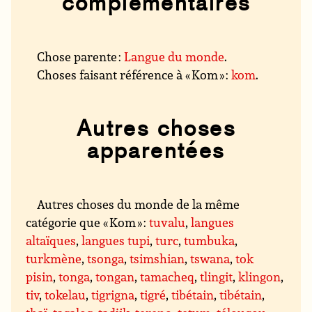
complémentaires
Chose parente :
Langue du monde
.
Choses faisant référence à « Kom » :
kom
.
Autres choses
apparentées
Autres choses du monde de la même
catégorie que « Kom » :
tuvalu
,
langues
altaïques
,
langues tupi
,
turc
,
tumbuka
,
turkmène
,
tsonga
,
tsimshian
,
tswana
,
tok
pisin
,
tonga
,
tongan
,
tamacheq
,
tlingit
,
klingon
,
tiv
,
tokelau
,
tigrigna
,
tigré
,
tibétain
,
tibétain
,