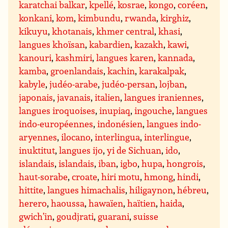
karatchai balkar
,
kpellé
,
kosrae
,
kongo
,
coréen
,
konkani
,
kom
,
kimbundu
,
rwanda
,
kirghiz
,
kikuyu
,
khotanais
,
khmer central
,
khasi
,
langues khoïsan
,
kabardien
,
kazakh
,
kawi
,
kanouri
,
kashmiri
,
langues karen
,
kannada
,
kamba
,
groenlandais
,
kachin
,
karakalpak
,
kabyle
,
judéo-arabe
,
judéo-persan
,
lojban
,
japonais
,
javanais
,
italien
,
langues iraniennes
,
langues iroquoises
,
inupiaq
,
ingouche
,
langues
indo-européennes
,
indonésien
,
langues indo-
aryennes
,
ilocano
,
interlingua
,
interlingue
,
inuktitut
,
langues ijo
,
yi de Sichuan
,
ido
,
islandais
,
islandais
,
iban
,
igbo
,
hupa
,
hongrois
,
haut-sorabe
,
croate
,
hiri motu
,
hmong
,
hindi
,
hittite
,
langues himachalis
,
hiligaynon
,
hébreu
,
herero
,
haoussa
,
hawaïen
,
haïtien
,
haida
,
gwich’in
,
goudjrati
,
guarani
,
suisse