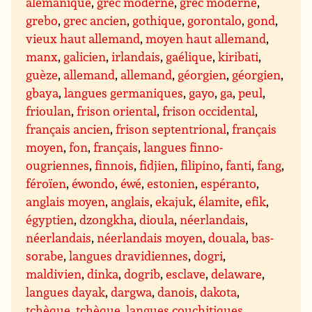
alémanique
,
grec moderne
,
grec moderne
,
grebo
,
grec ancien
,
gothique
,
gorontalo
,
gond
,
vieux haut allemand
,
moyen haut allemand
,
manx
,
galicien
,
irlandais
,
gaélique
,
kiribati
,
guèze
,
allemand
,
allemand
,
géorgien
,
géorgien
,
gbaya
,
langues germaniques
,
gayo
,
ga
,
peul
,
frioulan
,
frison oriental
,
frison occidental
,
français ancien
,
frison septentrional
,
français
moyen
,
fon
,
français
,
langues finno-
ougriennes
,
finnois
,
fidjien
,
filipino
,
fanti
,
fang
,
féroïen
,
éwondo
,
éwé
,
estonien
,
espéranto
,
anglais moyen
,
anglais
,
ekajuk
,
élamite
,
efik
,
égyptien
,
dzongkha
,
dioula
,
néerlandais
,
néerlandais
,
néerlandais moyen
,
douala
,
bas-
sorabe
,
langues dravidiennes
,
dogri
,
maldivien
,
dinka
,
dogrib
,
esclave
,
delaware
,
langues dayak
,
dargwa
,
danois
,
dakota
,
tchèque
,
tchèque
,
langues couchitiques
,