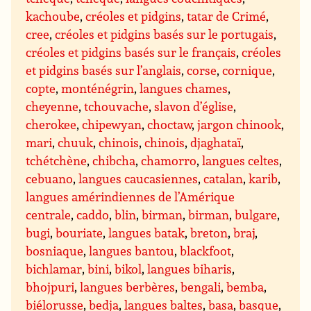
kachoube
,
créoles et pidgins
,
tatar de Crimé
,
cree
,
créoles et pidgins basés sur le portugais
,
créoles et pidgins basés sur le français
,
créoles
et pidgins basés sur l’anglais
,
corse
,
cornique
,
copte
,
monténégrin
,
langues chames
,
cheyenne
,
tchouvache
,
slavon d’église
,
cherokee
,
chipewyan
,
choctaw
,
jargon chinook
,
mari
,
chuuk
,
chinois
,
chinois
,
djaghataï
,
tchétchène
,
chibcha
,
chamorro
,
langues celtes
,
cebuano
,
langues caucasiennes
,
catalan
,
karib
,
langues amérindiennes de l’Amérique
centrale
,
caddo
,
blin
,
birman
,
birman
,
bulgare
,
bugi
,
bouriate
,
langues batak
,
breton
,
braj
,
bosniaque
,
langues bantou
,
blackfoot
,
bichlamar
,
bini
,
bikol
,
langues biharis
,
bhojpuri
,
langues berbères
,
bengali
,
bemba
,
biélorusse
,
bedja
,
langues baltes
,
basa
,
basque
,