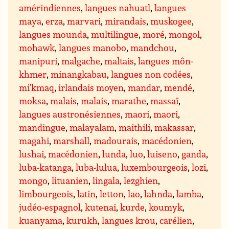
amérindiennes
,
langues nahuatl
,
langues
maya
,
erza
,
marvari
,
mirandais
,
muskogee
,
langues mounda
,
multilingue
,
moré
,
mongol
,
mohawk
,
langues manobo
,
mandchou
,
manipuri
,
malgache
,
maltais
,
langues môn-
khmer
,
minangkabau
,
langues non codées
,
mi’kmaq
,
irlandais moyen
,
mandar
,
mendé
,
moksa
,
malais
,
malais
,
marathe
,
massaï
,
langues austronésiennes
,
maori
,
maori
,
mandingue
,
malayalam
,
maithili
,
makassar
,
magahi
,
marshall
,
madourais
,
macédonien
,
lushai
,
macédonien
,
lunda
,
luo
,
luiseno
,
ganda
,
luba-katanga
,
luba-lulua
,
luxembourgeois
,
lozi
,
mongo
,
lituanien
,
lingala
,
lezghien
,
limbourgeois
,
latin
,
letton
,
lao
,
lahnda
,
lamba
,
judéo-espagnol
,
kutenai
,
kurde
,
koumyk
,
kuanyama
,
kurukh
,
langues krou
,
carélien
,