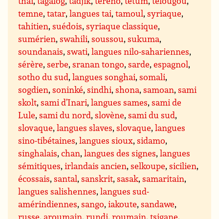
thaï
,
tagalog
,
tadjik
,
tereno
,
tetum
,
télougou
,
temne
,
tatar
,
langues tai
,
tamoul
,
syriaque
,
tahitien
,
suédois
,
syriaque classique
,
sumérien
,
swahili
,
soussou
,
sukuma
,
soundanais
,
swati
,
langues nilo-sahariennes
,
sérère
,
serbe
,
sranan tongo
,
sarde
,
espagnol
,
sotho du sud
,
langues songhai
,
somali
,
sogdien
,
soninké
,
sindhi
,
shona
,
samoan
,
sami
skolt
,
sami d’Inari
,
langues sames
,
sami de
Lule
,
sami du nord
,
slovène
,
sami du sud
,
slovaque
,
langues slaves
,
slovaque
,
langues
sino-tibétaines
,
langues sioux
,
sidamo
,
singhalais
,
chan
,
langues des signes
,
langues
sémitiques
,
irlandais ancien
,
selkoupe
,
sicilien
,
écossais
,
santal
,
sanskrit
,
sasak
,
samaritain
,
langues salishennes
,
langues sud-
amérindiennes
,
sango
,
iakoute
,
sandawe
,
russe
,
aroumain
,
rundi
,
roumain
,
tsigane
,