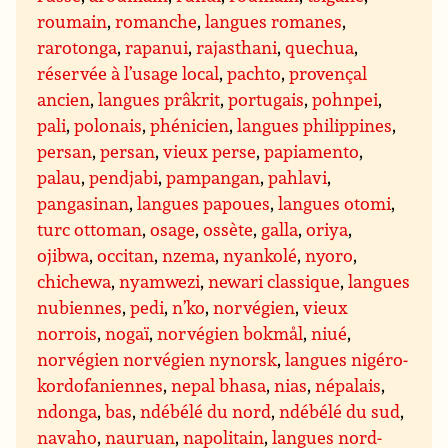
roumain
,
romanche
,
langues romanes
,
rarotonga
,
rapanui
,
rajasthani
,
quechua
,
réservée à l’usage local
,
pachto
,
provençal
ancien
,
langues prâkrit
,
portugais
,
pohnpei
,
pali
,
polonais
,
phénicien
,
langues philippines
,
persan
,
persan
,
vieux perse
,
papiamento
,
palau
,
pendjabi
,
pampangan
,
pahlavi
,
pangasinan
,
langues papoues
,
langues otomi
,
turc ottoman
,
osage
,
ossète
,
galla
,
oriya
,
ojibwa
,
occitan
,
nzema
,
nyankolé
,
nyoro
,
chichewa
,
nyamwezi
,
newari classique
,
langues
nubiennes
,
pedi
,
n’ko
,
norvégien
,
vieux
norrois
,
nogaï
,
norvégien bokmål
,
niué
,
norvégien norvégien nynorsk
,
langues nigéro-
kordofaniennes
,
nepal bhasa
,
nias
,
népalais
,
ndonga
,
bas
,
ndébélé du nord
,
ndébélé du sud
,
navaho
,
nauruan
,
napolitain
,
langues nord-